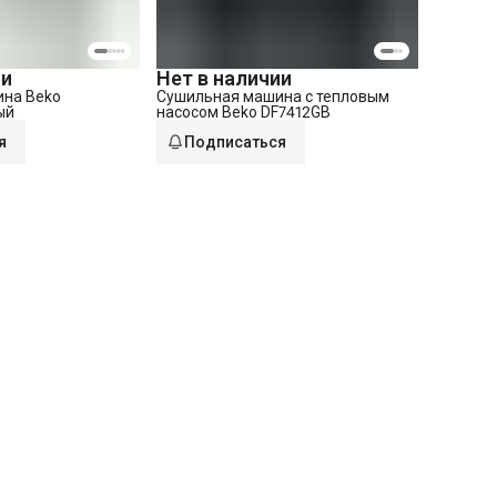
ии
Нет в наличии
на Beko
Сушильная машина с тепловым
ый
насосом Beko DF7412GB
я
Подписаться