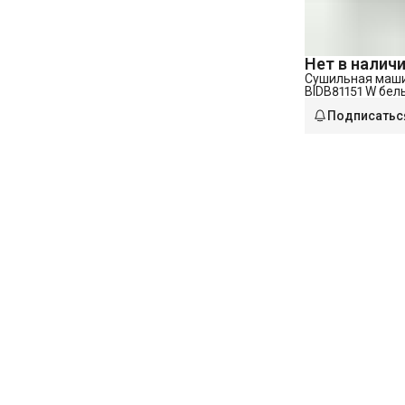
Нет в налич
Сушильная маши
BIDB81151 W бел
Подписатьс