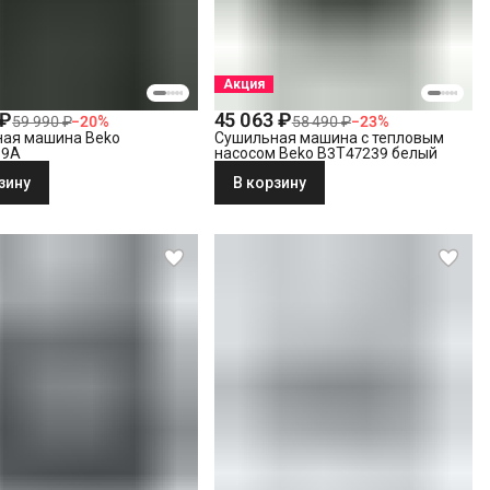
Акция
 ₽
45 063 ₽
59 990 ₽
−
20
%
58 490 ₽
−
23
%
ая машина Beko
Сушильная машина с тепловым
39A
насосом Beko B3T47239 белый
зину
В корзину