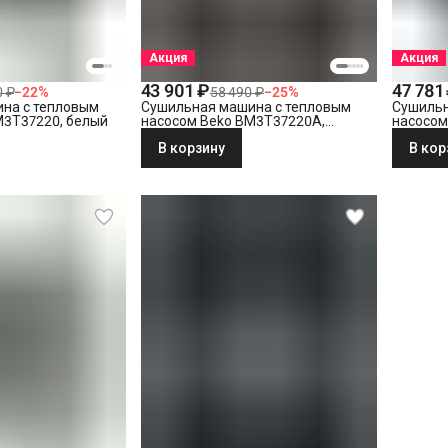
Акция
Акция
43 901 ₽
47 781
0 ₽
−
22
%
58 490 ₽
−
25
%
на с тепловым
Сушильная машина с тепловым
Сушильн
M3T37220, белый
насосом Beko BM3T37220A,
насосом
антрацит
В корзину
В кор