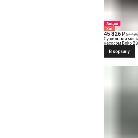
Акция
Хит
45 826 ₽
57 49
Сушильная маши
насосом Beko B
В корзину