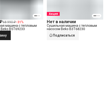
Акция
 ₽
Нет в наличии
68 990 ₽
−
31
%
ая машина с тепловым
Сушильная машина с тепловым
 Beko B5T69233
насосом Beko B3T68230
зину
Подписаться