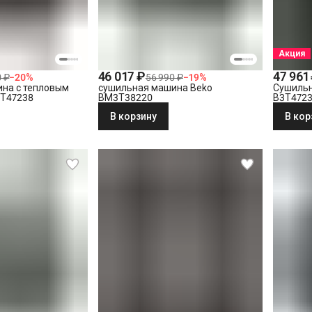
Акция
46 017 ₽
47 961
0 ₽
−
20
%
56 990 ₽
−
19
%
на с тепловым
сушильная машина Beko
Сушильн
3T47238
BM3T38220
B3T472
В корзину
В кор