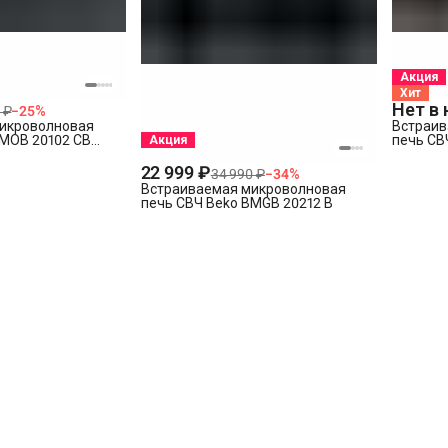
Акция
Хит
Нет в
 ₽
−
25
%
икроволновая
Встраив
BMOB 20102 CB
печь СВ
Акция
22 999 ₽
34 990 ₽
−
34
%
Встраиваемая микроволновая
печь СВЧ Beko BMGB 20212 B