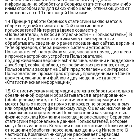
информации на обработку в Сервисы статистики каким-либо
иным способом или для каких-либо целей, отличающихся от
изложенных в п.1.1 настоящей Политики.
1.4. Принцип работы Сервисов статистики заключается в
сборе сведений о визитах на Сайт и активности
пользователей Интернета (далее совместно –
«Пользователи», а любой в отдельности – «Пользователь»). В
частности, Сервисы статистики могут фиксировать и
обрабатывать сведения о ранее посещенных сайтах, версии и
типе браузеров, операционных систем и устройств
Пользователей, настройках языка, часового пояса, дисплеев
и прочих настройках устройств Пользователей,
поддерживаемой версии Flash-плагина, наличии и поддержке
JavaScript, cookie-файлов, географических регионах, откуда
Пользователи заходят на Сайт, предполагаемых интересах
Пользователей, просмотрах страниц, проведенном на Сайте
времени, скачивании файлов и другие данные (далее –
«Статистическая информации»).
1.5. Статистическая информация должна собираться только в
обезличенной форме и обрабатываться в агрегированном
(обобщенном) виде, т.е. Статистическая информация не
может быть отнесена к прямо или косвенно определенному
или определяемому физическому лицу. С целью исключения
возможности определения Пользователей как конкретных
физических лиц Компания никогда не раскрывает Сервисам
статистики персональные данные Пользователей, которые
могут быть известны Компании в соответствии с Политикой в
отношении обработки персональных данных в Интернете. В
частности, Компания никогда не раскрывает Сервисам
статистики персональные данные, используемые для