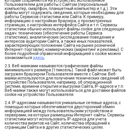
которые сохраняются на устройство, используемое
Пользователем для работы с Сайтом (персональный
компьютер, смартфон, планшетный компьютер и т.д.). Эти
файлы могут содержать сведения, которые необходимы для
работы Сервисов статистики или Сайта. К примеру,
информацию о настройках браузера, о просмотренных
страницах, о настройках интерфейса Сайта и т.п. Сервисы
статистики обычно используют файлы cookie для следующих
задач: технических (обеспечение работы Сервиса
статистики); аналитических (исследование поведения и
интересов аудитории Сайта, а также иных показателей,
характеризующих положение Сайта на рынке розничной
Интернет-торговли); коммерческих (маркетинг и рекламы). С
более подробной справочной информацией о cookie можно
ознакомиться
здесь
.
2.3. Веб-маяками называются графические файлы
минимального размера (1 пиксель). Такой файл может быть
загружен браузером Пользователя вместе с Сайтом. Веб-
маяки используются для получения технических сведений об
устройстве Пользователя, например, об операционной
системе, времени открытия и выгрузки Сайта, IP-адресе и т.п.
Веб-маяки также могут использоваться для доставки файлов
cookie на устройство Пользователя.
2.4. IP-адресами называются уникальные сетевые адреса, с
помощью которых обеспечивается двусторонний обмен
информацией между пользовательским устройством и
серверами, на которых размещены Интернет-сайты. Сервисы
статистики могут использовать IP-адреса для учета
количества визитов на Сайт, количества обращений к
страницам Сайта и в других статистических целях.