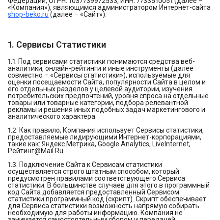
Федерации, ОГРН: 1037739972533, ИНН: 7733510051 (далее –
«Компания»), являющимся администратором Интернет-сайта
shop-beko.ru
(далее – «Сайт»).
1. Сервисы Статистики
1.1. Под сервисами статистики понимаются средства веб-
аналитики, онлайн-рейтинги и иные инструменты (далее
совместно – «Сервисы статистики»), используемые для
оценки посещаемости Сайта, популярности Сайта в целом и
его отдельных разделов у целевой аудитории, изучения
потребительских предпочтений, уровня спроса на отдельные
товары или товарные категории, подбора релевантной
рекламы и решения иных подобных задач маркетингового и
аналитического характера.
1.2. Как правило, Компания использует Сервисы статистики,
предоставляемые лидирующими Интернет-корпорациями,
такие как: Яндекс.Метрика, Google Analytics, LiveInternet,
Рейтинг@Mail.Ru.
1.3. Подключение Сайта к Сервисам статистики
осуществляется строго штатным способом, который
предусмотрен правилами соответствующего Сервиса
статистики. В большинстве случаев для этого в программный
код Сайта добавляется предоставленный Сервисом
статистики программный код (скрипт). Скрипт обеспечивает
для Сервиса статистики возможность напрямую собирать
необходимую для работы информацию. Компания не
занимается самостоятельным сбором и передачей