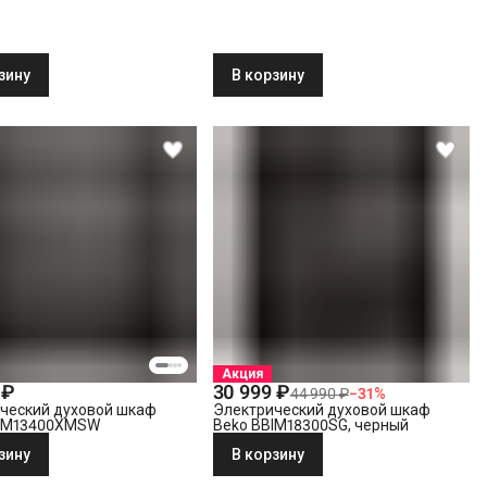
зину
В корзину
Акция
 ₽
30 999 ₽
44 990 ₽
−
31
%
ческий духовой шкаф
Электрический духовой шкаф
BIM13400XMSW
Beko BBIM18300SG, черный
зину
В корзину