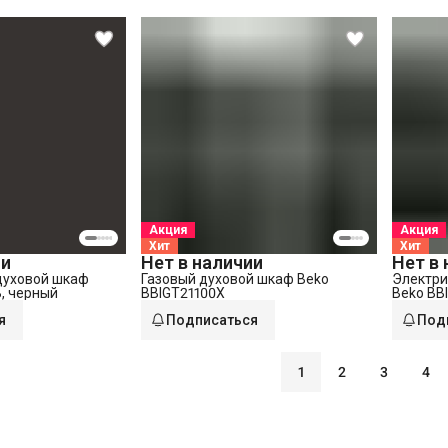
Акция
Акция
Хит
Хит
ии
Нет в наличии
Нет в
духовой шкаф
Газовый духовой шкаф Beko
Электри
, черный
BBIGT21100X
Beko BB
сталь
я
Подписаться
Под
1
2
3
4