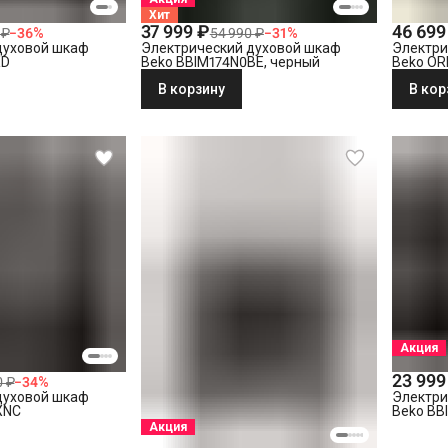
Хит
37 999 ₽
46 699
 ₽
−
36
%
54 990 ₽
−
31
%
духовой шкаф
Электрический духовой шкаф
Электри
XD
Beko BBIM174N0BE, черный
Beko OR
В корзину
В кор
Акция
23 999
0 ₽
−
34
%
духовой шкаф
Электри
XNC
Beko BB
Акция