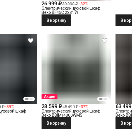
26 999 ₽
39 990 ₽
−
32
%
Электрический духовой шкаф
Beko BF45C 2231 W
В корзину
В кор
Акция
28 599 ₽
63 499
0 ₽
−
39
%
45 490 ₽
−
37
%
духовой шкаф
Электрический духовой шкаф
Электри
B
Beko BBIM14300WMS
Beko B
В корзину
В кор