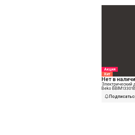
Акция
Хит
Нет в налич
Электрический 
Beko BBIM13301B
Подписатьс