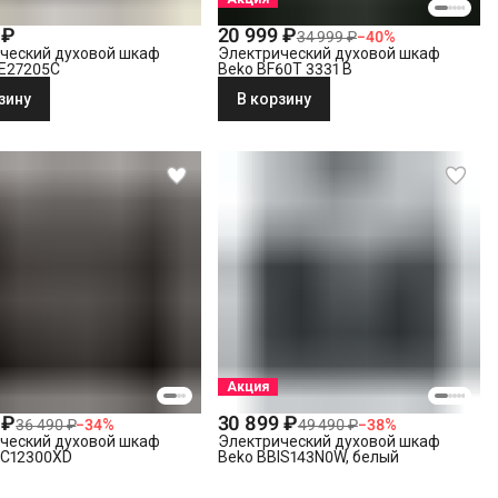
 ₽
20 999 ₽
34 999 ₽
−
40
%
ческий духовой шкаф
Электрический духовой шкаф
E27205C
Beko BF60T 3331 B
зину
В корзину
Акция
 ₽
30 899 ₽
36 490 ₽
−
34
%
49 490 ₽
−
38
%
ческий духовой шкаф
Электрический духовой шкаф
IC12300XD
Beko BBIS143N0W, белый