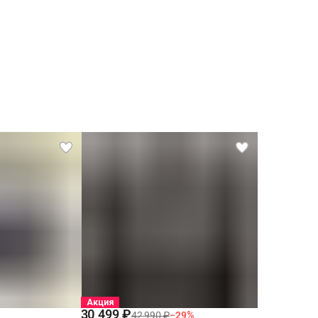
Акция
30 499 ₽
42 990 ₽
−
29
%