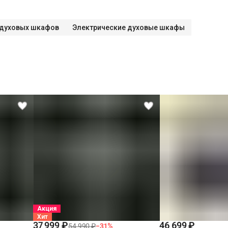
 духовых шкафов
Электрические духовые шкафы
Акция
Хит
37 999 ₽
46 699 ₽
54 990 ₽
−
31
%