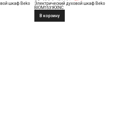
овой шкаф Beko
Электрический духовой шкаф Beko
BIOM1531KXNC
В корзину