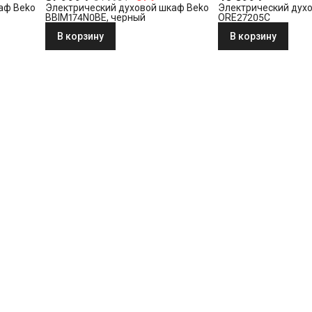
аф Beko
Электрический духовой шкаф Beko
Электрический дух
BBIM174N0BE, черный
ORE27205C
В корзину
В корзину