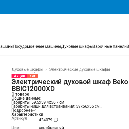
машины
Посудомоечные машины
Духовые шкафы
Варочные панели
Духовые шкафы
›
Электрические духовые шкафы
Главная
›
Встраиваемая техника
›
Акция
Хит
Электрический духовой шкаф Beko
BBIC12000XD
О товаре
Общие данные:
Габариты: 59.5x59.4x56.7 см
Габариты ниши для встраивания: 59x56x55 см
Объем: 74 л
Подробнее
Количество режимов работы: 4
Характеристики
Самоочистка: паровая
Артикул
424079
Принадлежности: Стандартный противень, Решетка
Режимы работы:
Цвет
серебристый