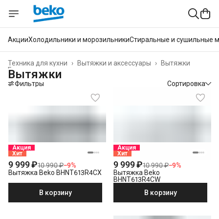
Акции
Холодильники и морозильники
Стиральные и сушильные 
Техника для кухни
›
Вытяжки и аксессуары
›
Вытяжки
Главная
›
Вытяжки
Фильтры
Сортировка
Акция
Акция
Хит
Хит
9 999 ₽
9 999 ₽
10 990 ₽
−
9
%
10 990 ₽
−
9
%
Вытяжка Beko BHNT613R4CX
Вытяжка Beko
BHNT613R4CW
В корзину
В корзину