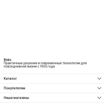
Beko
Практичные решения и современные технологии для
повседневной жизни с 1955 года
Каталог
Холодильники и морозильники
Стиральные и сушильные машины
Покупателям
Посудомоечные машины
О компании
Духовые шкафы
Технологии Beko
Наши магазины
Варочные панели
Магазины
Hotpoint
Доставка