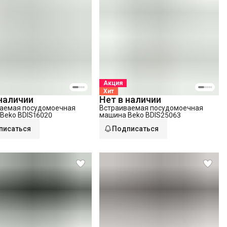
Акция
Хит
 наличии
Нет в наличии
аемая посудомоечная
Встраиваемая посудомоечная
Beko BDIS16020
машина Beko BDIS25063
писаться
Подписаться