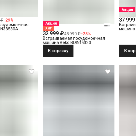
Акция
37 999
 ₽
−
29
%
Акция
осудомоечная
Встраив
Хит
IN38530A
машина 
32 999 ₽
45 990 ₽
−
28
%
Встраиваемая посудомоечная
машина Beko BDIN15320
В корзину
В кор