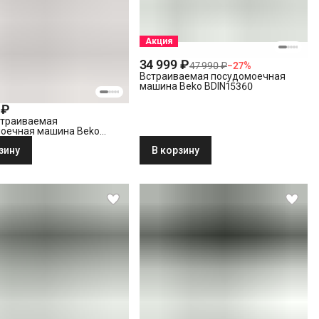
Акция
34 999 ₽
47 990 ₽
−
27
%
Встраиваемая посудомоечная
машина Beko BDIN15360
 ₽
страиваемая
оечная машина Beko
2
зину
В корзину