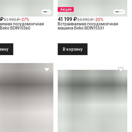
Акция
 ₽
41 199 ₽
51 990 ₽
−
27
%
54 990 ₽
−
25
%
аемая посудомоечная
Встраиваемая посудомоечная
Beko BDIN15560
машина Beko BDIN15531
зину
В корзину