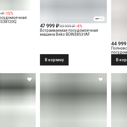
 ₽
−
15
%
осудомоечная
IS38120Q
47 999 ₽
49 999 ₽
−
4
%
Встраиваемая посудомоечная
машина Beko BDIN38531AF
44 999
Полнов
посудом
DIS2601
В корзину
В кор