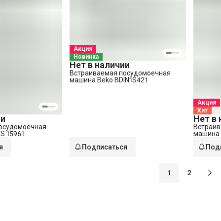
Акция
Новинка
Нет в наличии
Встраиваемая посудомоечная
машина Beko BDIN1S421
Акция
Хит
ии
Нет в
осудомоечная
Встраив
S 15961
машина 
я
Подписаться
Под
1
2