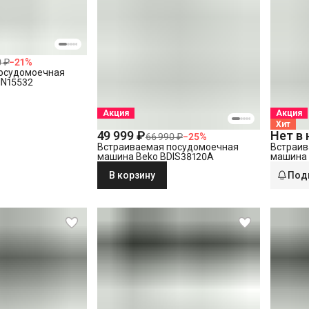
 ₽
−
21
%
осудомоечная
IN15532
Акция
Акция
Хит
49 999 ₽
Нет в
66 990 ₽
−
25
%
Встраиваемая посудомоечная
Встраив
машина Beko BDIS38120A
машина 
В корзину
Под