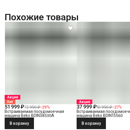
Похожие товары
Акция
Хит
Акция
51 999 ₽
37 999 ₽
72 990 ₽
−
29
%
51 990 ₽
−
27
%
Встраиваемая посудомоечная
Встраиваемая посудомоеч
машина Beko BDIN38530A
машина Beko BDIN15560
В корзину
В корзину