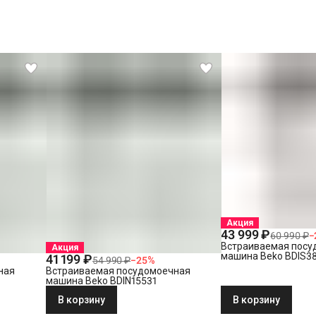
Акция
43 999 ₽
60 990 ₽
−
Встраиваемая посу
Акция
машина Beko BDIS3
41 199 ₽
54 990 ₽
−
25
%
ная
Встраиваемая посудомоечная
машина Beko BDIN15531
В корзину
В корзину