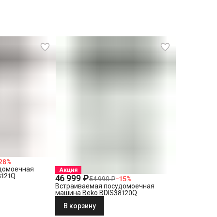
28
%
домоечная
Акция
8121Q
46 999 ₽
54 990 ₽
−
15
%
Встраиваемая посудомоечная
машина Beko BDIS38120Q
В корзину