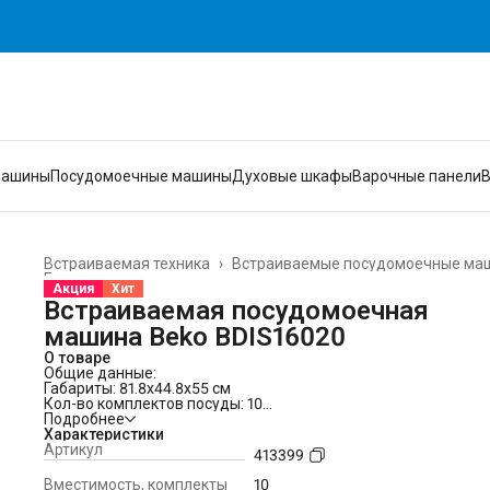
машины
Посудомоечные машины
Духовые шкафы
Варочные панели
Встраиваемая техника
›
Встраиваемые посудомоечные ма
Главная
›
Акция
Хит
Встраиваемая посудомоечная
машина Beko BDIS16020
О товаре
Общие данные:
Габариты: 81.8x44.8x55 см
Кол-во комплектов посуды: 10
Управление: электронное
Подробнее
Класс мойки: A
Характеристики
Класс сушки: A
Артикул
413399
Класс энергопотребления: A-20%
Уровень шума: 47 дБ
Вместимость, комплекты
10