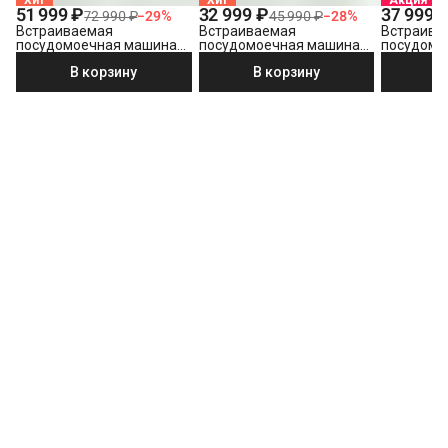
Хит
Хит
Акция
51 999 ₽
32 999 ₽
37 999 
72 990 ₽
−
29
%
45 990 ₽
−
28
%
Встраиваемая
Встраиваемая
Встраива
посудомоечная машина
посудомоечная машина
посудомо
Beko BDIN38530A
Beko BDIN15320
Beko BDIN
В корзину
В корзину
В