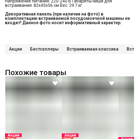
Напряжение питания: 220-240 В Габариты ниши для
встраивания: 82x45x56 см Вес: 29.7 кг
Декоративная панель (при наличии на фото) в 
комплектацию встраиваемой посудомоечной машины не 
входит! Данное фото носит информативный характер.
Акции
Бестселлеры
Встраиваемая классика
Встр
Похожие товары
Акция
Акция