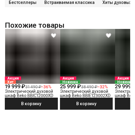
Бестселлеры
Встраиваемая классика
Хиты духовых 
Похожие товары
Акция
Акция
Акция
Хит
Новинка
Новинка
19 999 ₽
25 999 ₽
29 999 
31 490 ₽
−
36
%
38 490 ₽
−
32
%
Электрический духовой
Электрический духовой
Электрич
шкаф Beko BBIC12000XD
шкаф Beko BBIE123002XD
шкаф Bek
В корзину
В корзину
В