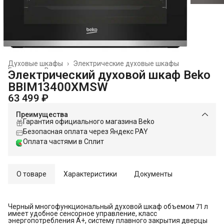
Духовые шкафы
›
Электрические духовые шкафы
Главная
›
Встраиваемая техника
›
Электрический духовой шкаф Beko
BBIM13400XMSW
63 499 ₽
Преимущества
Гарантия официального магазина Beko
Безопасная оплата через Яндекс PAY
Оплата частями в Сплит
О товаре
Характеристики
Документы
Черный многофункциональный духовой шкаф объемом 71 л
имеет удобное сенсорное управление, класс
энергопотребления А+, систему плавного закрытия дверцы