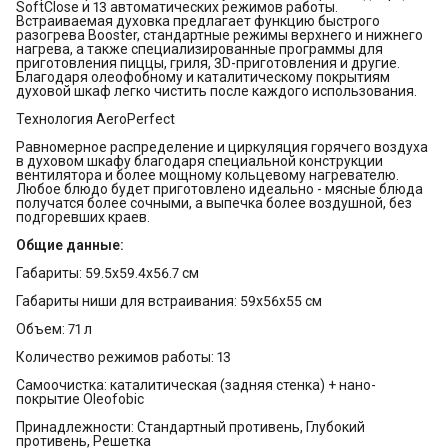
SoftClose и 13 автоматических режимов работы.
Встраиваемая духовка предлагает функцию быстрого
разогрева Booster, стандартные режимы верхнего и нижнего
нагрева, а также специализированные программы для
приготовления пиццы, гриля, 3D-приготовления и другие.
Благодаря олеофобному и каталитическому покрытиям
духовой шкаф легко чистить после каждого использования.
Технология AeroPerfect
Равномерное распределение и циркуляция горячего воздуха
в духовом шкафу благодаря специальной конструкции
вентилятора и более мощному кольцевому нагревателю.
Любое блюдо будет приготовлено идеально - мясные блюда
получатся более сочными, а выпечка более воздушной, без
подгоревших краев.
Общие данные:
Габариты: 59.5x59.4x56.7 см
Габариты ниши для встраивания: 59x56x55 см
Объем: 71 л
Количество режимов работы: 13
Самоочистка: каталитическая (задняя стенка) + нано-
покрытие Oleofobic
Принадлежности: Стандартный противень, Глубокий
противень, Решетка