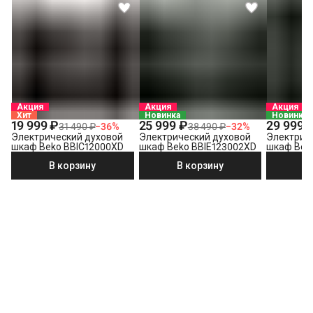
Акция
Акция
Акция
Хит
Новинка
Новинка
19 999 ₽
25 999 ₽
29 999 
31 490 ₽
−
36
%
38 490 ₽
−
32
%
Электрический духовой
Электрический духовой
Электрич
шкаф Beko BBIC12000XD
шкаф Beko BBIE123002XD
шкаф Bek
В корзину
В корзину
В