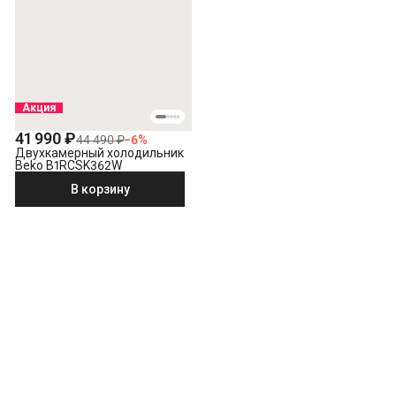
Акция
41 990 ₽
44 490 ₽
−
6
%
Двухкамерный холодильник
Beko B1RCSK362W
В корзину