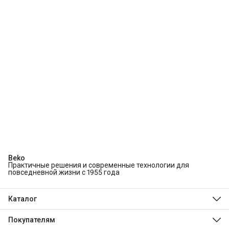
Beko
Практичные решения и современные технологии для
повседневной жизни с 1955 года
Каталог
Холодильники и морозильники
Стиральные и сушильные машины
Покупателям
Посудомоечные машины