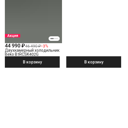
Акция
44 990 ₽
46 490 ₽
−
3
%
Двухкамерный холодильник
Beko B1RCSK402G
В корзину
В корзину