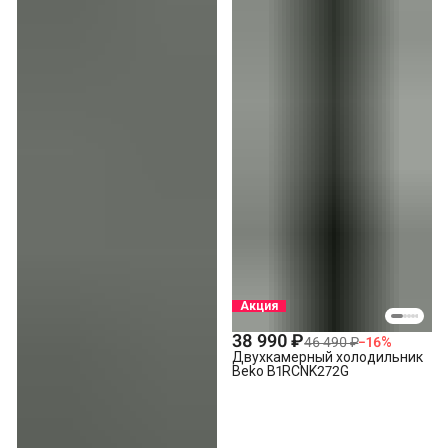
Акция
38 990 ₽
46 490 ₽
−
16
%
Двухкамерный холодильник
Beko B1RCNK272G