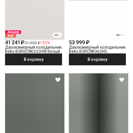
Акция
Хит
41 241 ₽
53 999 ₽
51 990 ₽
−
21
%
Двухкамерный холодильник
Двухкамерный холодильник
Beko B3R0CNK332HW белый
Beko B3RCNK362HS
В корзину
В корзину