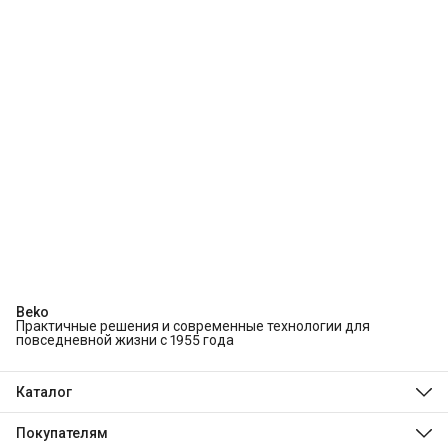
Beko
Практичные решения и современные технологии для
повседневной жизни с 1955 года
Каталог
Холодильники и морозильники
Стиральные и сушильные машины
Покупателям
Посудомоечные машины