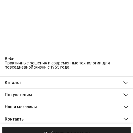
Beko
Практичные решения и современные технологии для
повседневной жизни с 1955 года
Каталог
Холодильники и морозильники
Стиральные и сушильные машины
Покупателям
Посудомоечные машины
О компании
Духовые шкафы
Технологии Beko
Наши магазины
Варочные панели
Магазины
Hotpoint
Доставка
Indesit
Контакты
Оплата
Stinol
Обмен, возврат и ремонт
Телефон
8 (495) 189-03-24