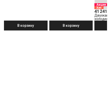
Акция
Хит
41 241 ₽
Двухкам
холодиль
B3R0CNK3
В корзину
В корзину
В