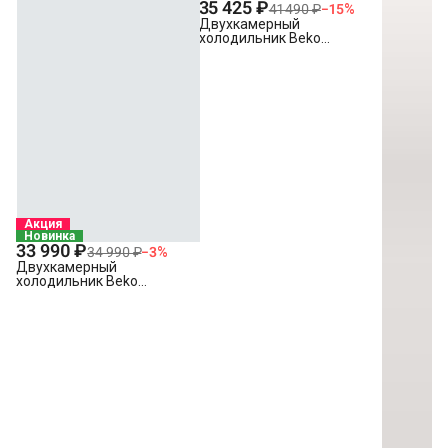
35 425 ₽
41 490 ₽
−
15
%
Двухкамерный
холодильник Beko
B1RCSK332W белый
Акция
Новинка
33 990 ₽
34 990 ₽
−
3
%
Двухкамерный
холодильник Beko
B1RDSK280W