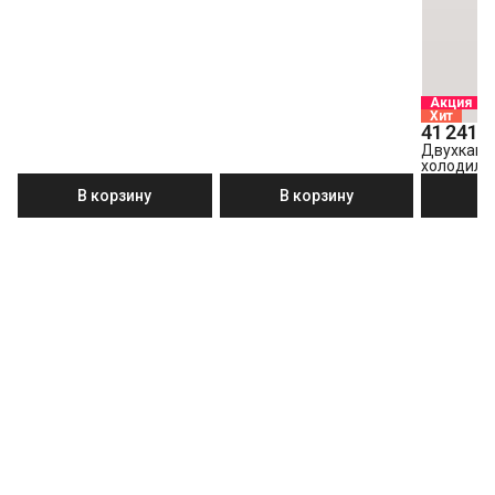
Акция
Хит
41 241 ₽
Двухкам
холодиль
B3R0CNK3
В корзину
В корзину
В