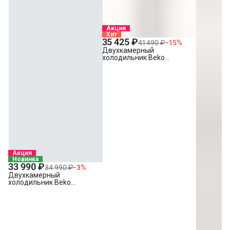
Акция
Хит
35 425 ₽
41 490 ₽
−
15
%
Двухкамерный
холодильник Beko
B1RCSK332W белый
Акция
Новинка
33 990 ₽
34 990 ₽
−
3
%
Двухкамерный
холодильник Beko
B1RDSK280W