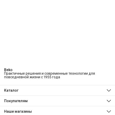
Beko
Практичные решения и современные технологии для
повседневной жизни с 1955 года
Каталог
Холодильники и морозильники
Стиральные и сушильные машины
Покупателям
Посудомоечные машины
О компании
Духовые шкафы
Технологии Beko
Наши магазины
Варочные панели