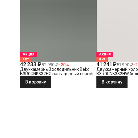
Акция
Акция
Хит
Хит
42 233 ₽
41 241 ₽
52 990 ₽
−
20
%
51 990 ₽
−
2
Двухкамерный холодильник Beko
Двухкамерный холо
B3R0CNK332HG насыщенный серый
B3R0CNK332HW бел
В корзину
В корзину