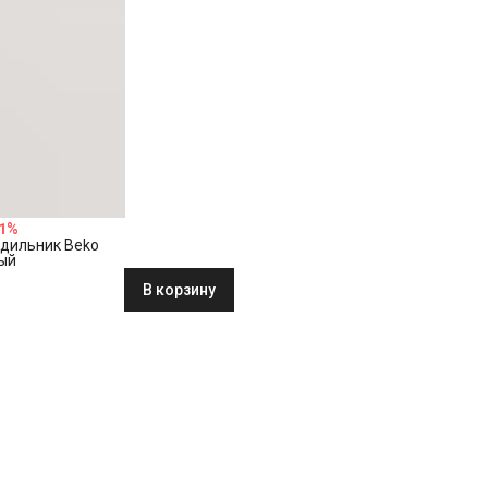
1
%
дильник Beko
ый
В корзину