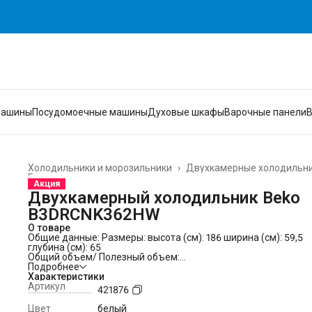
машины
Посудомоечные машины
Духовые шкафы
Варочные панели
Холодильники и морозильники
›
Двухкамерные холодильн
Главная
›
Акция
Двухкамерный холодильник Beko
B3DRCNK362HW
О товаре
Общие данные:
Размеры: высота (см): 186 ширина (см): 59,5
глубина (см): 65
Общий объем/ Полезный объем:
Холодильника (л): 368/320
Подробнее
Холодильной камеры (вкл. зону свежести) (л): -/220
Характеристики
Морозильной камеры (л): -/100
Артикул
421876
Зона свежести: -/25 л
Тип управления: электронный
Цвет
белый