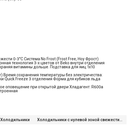
ести 0-3°C Система No Frost (Frost Free, Ноу Фрост)
онная технология 3-х цветов от Beko внутри отделения
храняя витамины дольше. Подставка для яиц 1x10
ост) Время сохранения температуры без электричества:
и Quick Freeze 3 отделения Форма для кубиков льда
ое оповещение при открытой двери Хладагент: R600a
строенная
Холодильники
Холодильники с нулевой зоной свежести BioFresh 0°C