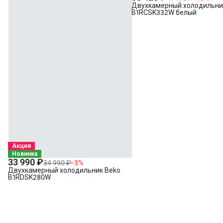
Двухкамерный холодильни
B1RCSK332W белый
Акция
Новинка
33 990 ₽
34 990 ₽
−
3
%
Двухкамерный холодильник Beko
B1RDSK280W