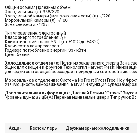
Общий объем/ Полезный объем:
Холодильника (л): 368/320
Холодильной камеры (вкл. зону свежести) (л): -/220
Морозильной камеры (л): -/100
Зона свежести: -/25 л
Тип управления: электронный
Класс энергопотребления: A+
Климатический класс: SN-T (от +10°С до +43°С)
Количество компрессоров: 1
Годовое потребление энергии: 337 кВтч
Цвет: белый
Холодильное отделение:
Полки из закаленного стекла Зона свеж
Ящик для овощей и фруктов Технология Harvest Fresh: Инноваци
для фруктов и овощей воссоздает природный световой цикл, со
Морозильное отделение:
Система No Frost (Frost Free, Ноу Фр
21 ч Мощность замораживания: 6 кг/24 ч Функция суперзаморозк
Дополнительная информация:
Дисплей Режим "Отпуск" Звуков
Уровень шума: 38 дБ(А) Перенавешиваемые двери Тип ручки: В
Акции
Бестселлеры
Двухкамерные холодильники