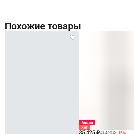
Похожие товары
Акция
Хит
35 425 ₽
41 490 ₽
−
15
%