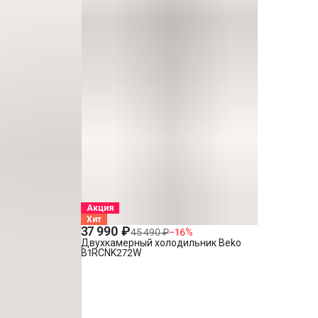
Акция
Хит
37 990 ₽
45 490 ₽
−
16
%
Двухкамерный холодильник Beko
B1RCNK272W