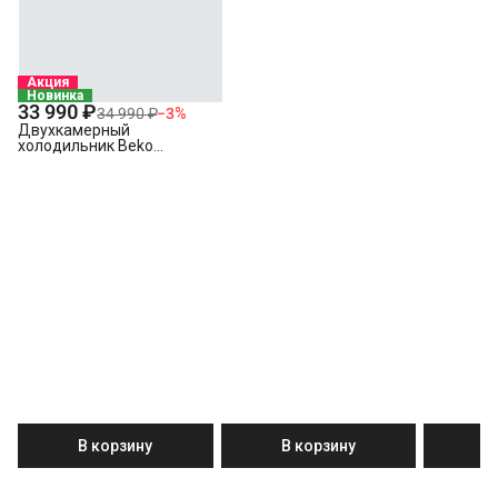
Акция
Новинка
33 990 ₽
34 990 ₽
−
3
%
Двухкамерный
холодильник Beko
B1RDSK280W
В корзину
В корзину
В