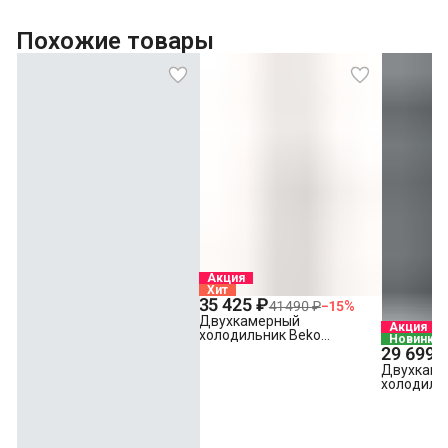
Похожие товары
Акция
Хит
35 425 ₽
41 490 ₽
−
15
%
Двухкамерный
Акция
холодильник Beko
Новинка
B1RCSK332W белый
29 699 
Двухкам
холодиль
B1RDSK24