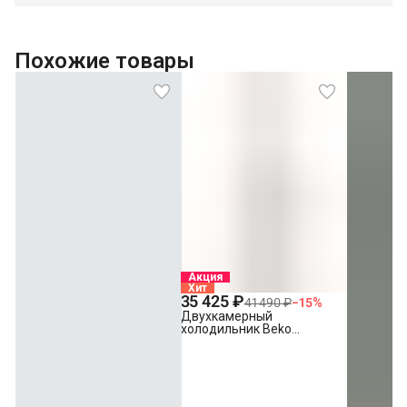
Похожие товары
Акция
Хит
35 425 ₽
41 490 ₽
−
15
%
Двухкамерный
холодильник Beko
B1RCSK332W белый