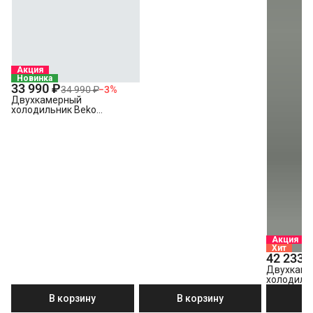
Акция
Новинка
33 990 ₽
34 990 ₽
−
3
%
Двухкамерный
холодильник Beko
B1RDSK280W
Акция
Хит
42 233 
Двухкам
холодиль
B3R0CNK
В корзину
В корзину
В
насыщенн