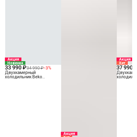
Акция
Акция
Новинка
Хит
33 990 ₽
37 990 
34 990 ₽
−
3
%
Двухкамерный
Двухкам
холодильник Beko
холодиль
B1RDSK280W
B1RCNK2
Акция