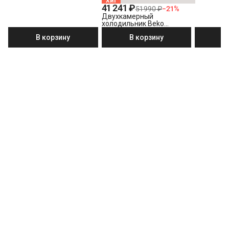
Хит
41 241 ₽
51 990 ₽
−
21
%
Двухкамерный
холодильник Beko
B3R0CNK332HW белый
В корзину
В корзину
В