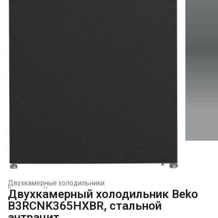
Двухкамерные холодильники
Главная
›
Холодильники и морозильники
›
Двухкамерный холодильник Beko
B3RCNK365HXBR, стальной
антрацит