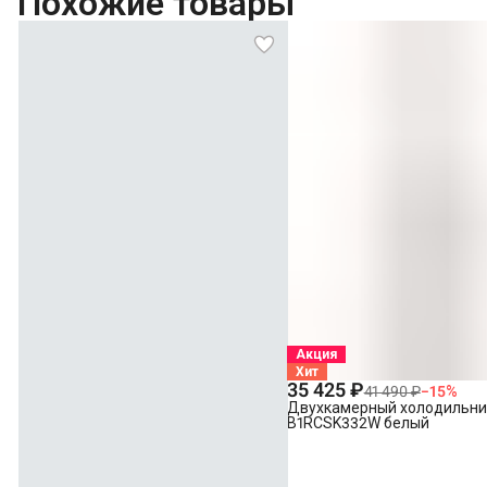
Похожие товары
Акция
Хит
35 425 ₽
41 490 ₽
−
15
%
Двухкамерный холодильни
B1RCSK332W белый