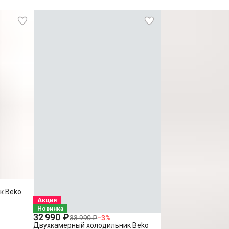
к Beko
Акция
Новинка
32 990 ₽
33 990 ₽
−
3
%
Двухкамерный холодильник Beko