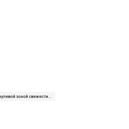
Холодильники с нулевой зоной свежести BioFresh 0°C