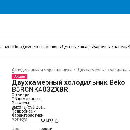
машины
Посудомоечные машины
Духовые шкафы
Варочные панели
Холодильники и морозильники
›
Двухкамерные холодильн
Главная
›
Акция
Двухкамерный холодильник Beko
B5RCNK403ZXBR
О товаре
Общие данные:
Размеры:
высота (см): 201
ширина (см): 59,5
Подробнее
глубина (см): 65
Характеристики
Общий объем/ Полезный объем:
Артикул
381473
Холодильника (л): 403/357
Холодильной камеры (вкл. зону свежести) (л): -/257
Цвет
серый