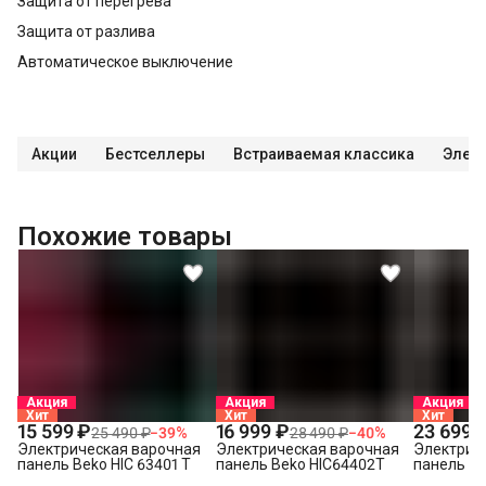
Защита от перегрева
Защита от разлива
Автоматическое выключение
Акции
Бестселлеры
Встраиваемая классика
Элект
Похожие товары
Акция
Акция
Акция
Хит
Хит
Хит
15 599 ₽
16 999 ₽
23 699 
25 490 ₽
−
39
%
28 490 ₽
−
40
%
Электрическая варочная
Электрическая варочная
Электрич
панель Beko HIC 63401 T
панель Beko HIC64402T
панель Be