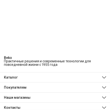
Beko
Практичные решения и современные технологии для
повседневной жизни с 1955 года
Каталог
Холодильники и морозильники
Стиральные и сушильные машины
Покупателям
Посудомоечные машины
О компании
Духовые шкафы
Технологии Beko
Наши магазины
Варочные панели
Магазины
Hotpoint
Доставка
Indesit
Контакты
Оплата