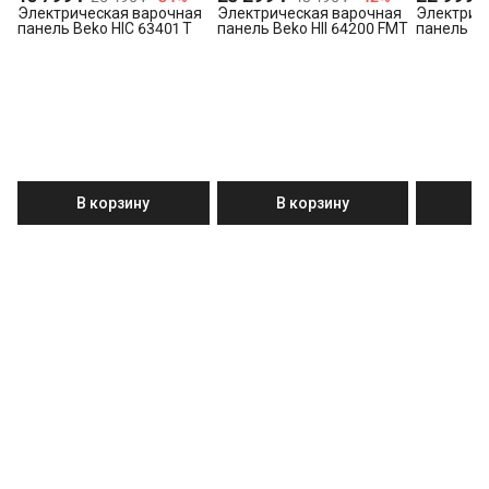
Электрическая варочная
Электрическая варочная
Электрич
панель Beko HIC 63401 T
панель Beko HII 64200 FMT
панель Be
В корзину
В корзину
В