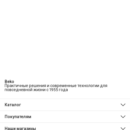
Beko
Практичные решения и современные технологии для
повседневной жизни с 1955 года
Каталог
Холодильники и морозильники
Стиральные и сушильные машины
Покупателям
Посудомоечные машины
О компании
Духовые шкафы
Технологии Beko
Наши магазины
Варочные панели