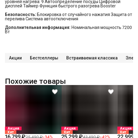
уровней нагрева: 9 Автоопределение посуды Цифровой
дисплей Таймер Функция быстрого разогрева Booster
Безопасность:
Блокировка от случайного нажатия Защита от
перелива Система автоотключения
Дополнительная информация:
Номинальная мощность 7200
Вт
Акции
Бестселлеры
Встраиваемая классика
Элект
Похожие товары
Акция
Акция
Акция
Хит
Хит
Хит
16 799 ₽
25 299 ₽
22 999 
25 490 ₽
−
34
%
43 490 ₽
−
42
%