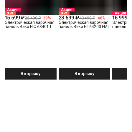
Акция
Акция
Хит
Хит
Акция
15 599 ₽
23 699 ₽
16 999 
25 490 ₽
−
39
%
43 490 ₽
−
46
%
Электрическая варочная
Электрическая варочная
Электрич
панель Beko HIC 63401 T
панель Beko HII 64200 FMT
панель Be
В корзину
В корзину
В