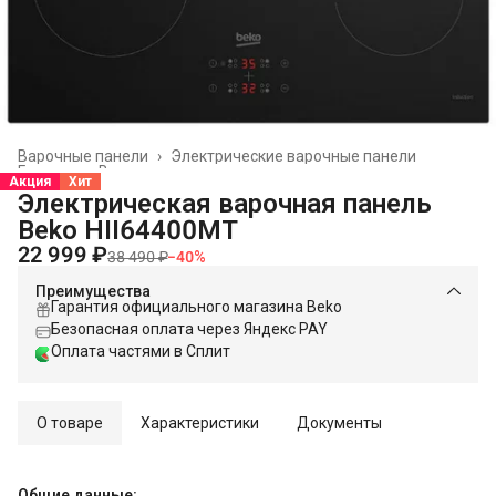
Варочные панели
›
Электрические варочные панели
Главная
›
Встраиваемая техника
›
Акция
Хит
Электрическая варочная панель
Beko HII64400MT
22 999 ₽
38 490 ₽
−
40
%
Преимущества
Гарантия официального магазина Beko
Безопасная оплата через Яндекс PAY
Оплата частями в Сплит
О товаре
Характеристики
Документы
Общие данные: