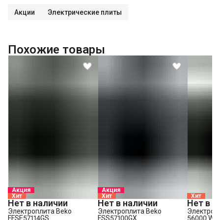
Акции
Электрические плиты
Похожие товары
Акция
Акция
Хит
Хит
Хит
Нет в наличии
Нет в наличии
Нет в н
Электроплита Beko
Электроплита Beko
Электроп
FFSE57114GS
FSS57100GX
56000 W