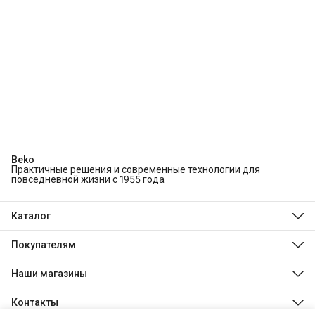
Beko
Практичные решения и современные технологии для
повседневной жизни с 1955 года
Каталог
Холодильники и морозильники
Стиральные и сушильные машины
Покупателям
Посудомоечные машины
О компании
Духовые шкафы
Технологии Beko
Наши магазины
Варочные панели
Магазины
Hotpoint
Доставка
Indesit
Контакты
Оплата
Stinol
Обмен, возврат и ремонт