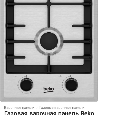
Варочные панели
›
Газовые варочные панели
Главная
›
Встраиваемая техника
›
Газовая варочная панель Beko