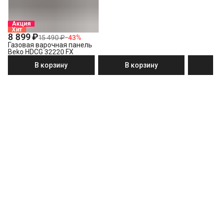
Акция
Хит
8 899 ₽
15 490 ₽
−
43
%
Газовая варочная панель
Beko HDCG 32220 FX
В корзину
В корзину
В