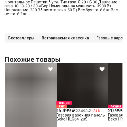
Фронтальное Решетки: Чугун Тип газа: G 20 / G 30 Давление
газа: 10-13-20 / 30 мБар Номинальная мощность: 3900 Вт
Напряжение: 230 В Частота тока: 50 Гц Вес брутто: 6.6 кг Вес
нетто: 6.2 кг
Бестселлеры
Встраиваемая классика
Газовые вароч
Похожие товары
Акция
Хит
Акция
15 499 ₽
20 999 
22 490 ₽
−
31
%
Газовая варочная панель
Газовая в
Beko HILG64120S
Beko HIYG