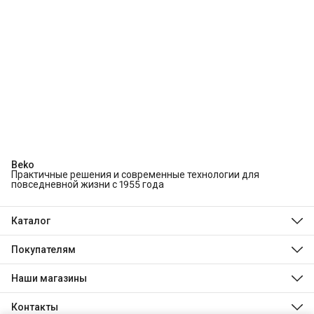
Beko
Практичные решения и современные технологии для
повседневной жизни с 1955 года
Каталог
Холодильники и морозильники
Стиральные и сушильные машины
Покупателям
Посудомоечные машины
О компании
Духовые шкафы
Технологии Beko
Наши магазины
Варочные панели
Магазины
Hotpoint
Доставка
Indesit
Контакты
Оплата