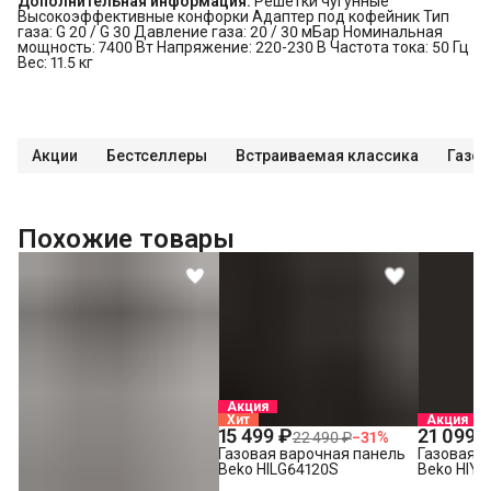
Дополнительная информация:
Решетки чугунные
Высокоэффективные конфорки Адаптер под кофейник Тип
газа: G 20 / G 30 Давление газа: 20 / 30 мБар Номинальная
мощность: 7400 Вт Напряжение: 220-230 В Частота тока: 50 Гц
Вес: 11.5 кг
Акции
Бестселлеры
Встраиваемая классика
Газов
Похожие товары
Акция
Хит
Акция
15 499 ₽
21 099 
22 490 ₽
−
31
%
Газовая варочная панель
Газовая в
Beko HILG64120S
Beko HIYG