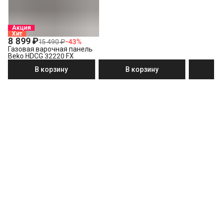
Акция
Хит
8 899 ₽
15 490 ₽
−
43
%
Газовая варочная панель
Beko HDCG 32220 FX
В корзину
В корзину
В