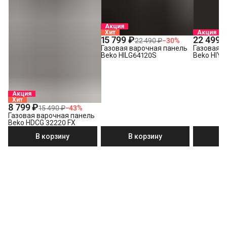
Акция
Хит
Акция
15 799 ₽
22 499 
22 490 ₽
−
30
%
Газовая варочная панель
Газовая в
Beko HILG64120S
Beko HIYG
Акция
Хит
8 799 ₽
15 490 ₽
−
43
%
Газовая варочная панель
Beko HDCG 32220 FX
В корзину
В корзину
В