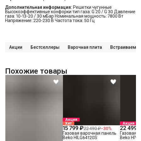
Дополнительная информация:
Решетки чугунные
Высокоэффективные конфорки тип газа: G 20 / G 30 Давление
газа: 10-13-20 / 30 мБар Номинальная мощность: 7800 Вт
Напряжение: 220-230 В Частота тока: 50 Гц
Акции
Бестселлеры
Варочная плита
Встраиваемая
Похожие товары
Акция
Хит
Акция
15 799 ₽
22 499 
22 490 ₽
−
30
%
Газовая варочная панель
Газовая в
Beko HILG64120S
Beko HIYG