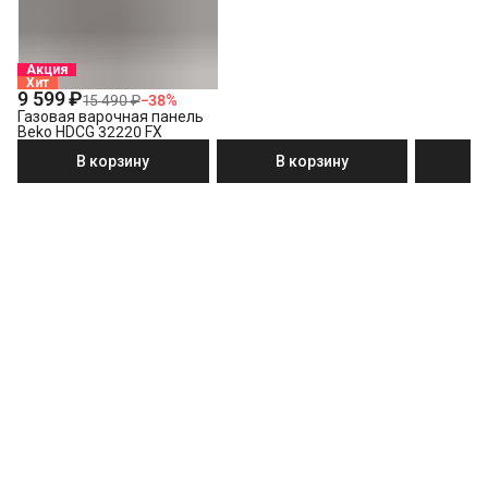
Акция
Хит
9 599 ₽
15 490 ₽
−
38
%
Газовая варочная панель
Beko HDCG 32220 FX
В корзину
В корзину
В