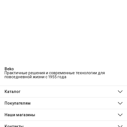
Beko
Практичные решения и современные технологии для
повседневной жизни с 1955 года
Каталог
Холодильники и морозильники
Стиральные и сушильные машины
Покупателям
Посудомоечные машины
О компании
Духовые шкафы
Технологии Beko
Наши магазины
Варочные панели
Магазины
Hotpoint
Доставка
Indesit
Контакты
Оплата