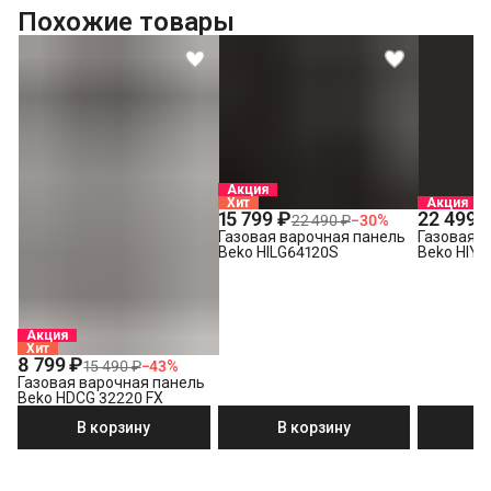
Похожие товары
Акция
Хит
Акция
15 799 ₽
22 499 
22 490 ₽
−
30
%
Газовая варочная панель
Газовая в
Beko HILG64120S
Beko HIYG
Акция
Хит
8 799 ₽
15 490 ₽
−
43
%
Газовая варочная панель
Beko HDCG 32220 FX
В корзину
В корзину
В