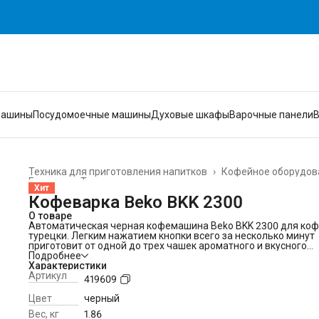
машины
Посудомоечные машины
Духовые шкафы
Варочные панели
Техника для приготовления напитков
›
Кофейное оборудов
Главная
›
Техника для кухни
›
Хит
Кофеварка Beko BKK 2300
О товаре
Автоматическая черная кофемашина Beko BKK 2300 для коф
турецки. Легким нажатием кнопки всего за несколько минут
приготовит от одной до трех чашек ароматного и вкусного
напитка. Звуковой сигнал подскажет о готовности порции.
Подробнее
Таймер отложенного старта. Функция регулировки крепости
Характеристики
кофе, поддержания тепла и автоматического выключения.
Артикул
419609
Оснащена защитой от перелива. Съемный фильтр легко и б
моется. Кофемашины Beko идеальны для перерыва на кофе.
Цвет
черный
Стильный современный дизайн подойдет для любого интер
Вес, кг
1.86
кухни.