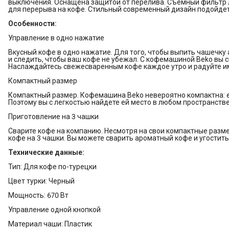
выключения. Оснащена защитой от перелива. Съемный фильтр 
для перерыва на кофе. Стильный современный дизайн подойдет
Особенности:
Управление в одно нажатие
Вкусный кофе в одно нажатие. Для того, чтобы выпить чашечку 
и следить, чтобы ваш кофе не убежал. С кофемашиной Beko вы 
Наслаждайтесь свежесваренным кофе каждое утро и радуйте им
Компактный размер
Компактный размер. Кофемашина Beko невероятно компактна: ее 
Поэтому вы с легкостью найдете ей место в любом пространстве
Приготовление на 3 чашки
Сварите кофе на компанию. Несмотря на свои компактные разм
кофе на 3 чашки. Вы можете сварить ароматный кофе и угостить 
Технические данные:
Тип: Для кофе по-турецки
Цвет турки: Черный
Мощность: 670 Вт
Управление одной кнопкой
Материал чаши: Пластик