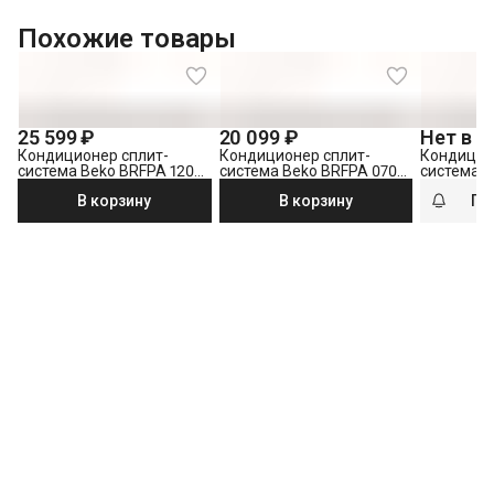
Похожие товары
25 599 ₽
20 099 ₽
Нет в н
Кондиционер сплит-
Кондиционер сплит-
Кондицио
система Beko BRFPA 120
система Beko BRFPA 070
система B
(BRFPA 121) белый
(BRFPA 071) белый
(BRFPA 18
В корзину
В корзину
По