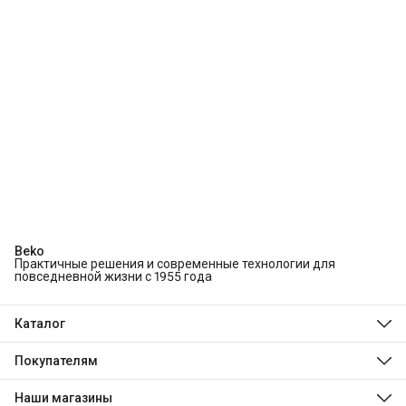
Beko
Практичные решения и современные технологии для
повседневной жизни с 1955 года
Каталог
Холодильники и морозильники
Стиральные и сушильные машины
Покупателям
Посудомоечные машины
О компании
Духовые шкафы
Технологии Beko
Наши магазины
Варочные панели