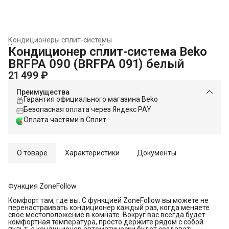
Кондиционеры сплит-системы
Климатическая техника
›
Кондиционеры и сплит-системы
›
Кондиционер сплит-система Beko
Главная
›
BRFPA 090 (BRFPA 091) белый
21 499 ₽
Преимущества
Гарантия официального магазина Beko
Безопасная оплата через Яндекс PAY
Оплата частями в Сплит
О товаре
Характеристики
Документы
Функция ZoneFollow
Комфорт там, где вы. С функцией ZoneFollow вы можете не
перенастраивать кондиционер каждый раз, когда меняете
свое местоположение в комнате. Вокруг вас всегда будет
комфортная температура, просто держите рядом с собой