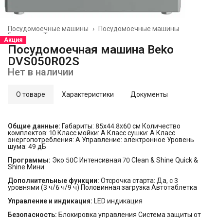
Посудомоечные машины
›
Посудомоечные машины
Главная
›
Техника для кухни
›
Акция
Посудомоечная машина Beko
DVS050R02S
Нет в наличии
О товаре
Характеристики
Документы
Общие данные:
Габариты: 85x44.8x60 см Количество
комплектов: 10 Класс мойки: A Класс сушки: A Класс
энергопотребления: A Управление: электронное Уровень
шума: 49 дБ
Программы:
Эко 50C Интенсивная 70 Clean & Shine Quick &
Shine Мини
Дополнительные функции:
Отсрочка старта: Да, с 3
уровнями (3 ч/6 ч/9 ч) Половинная загрузка Автотаблетка
Управление и индикация:
LED индикация
Безопасность:
Блокировка управления Система защиты от