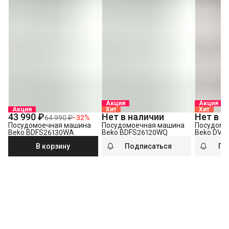
Акция
Акция
Акция
Хит
Хит
43 990 ₽
Нет в наличии
Нет в н
64 990 ₽
−
32
%
Посудомоечная машина
Посудомоечная машина
Посудомо
Beko BDFS26130WA
Beko BDFS26120WQ
Beko DVS
В корзину
Подписаться
По