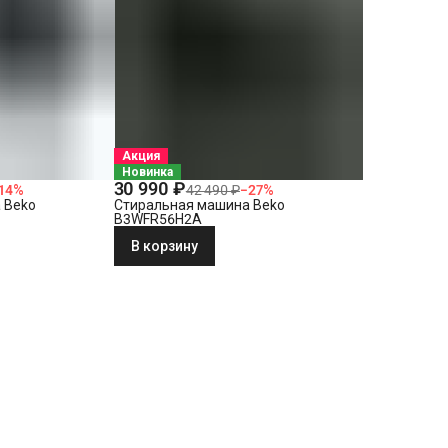
Акция
Новинка
30 990 ₽
14
%
42 490 ₽
−
27
%
 Beko
Стиральная машина Beko
B3WFR56H2A
В корзину