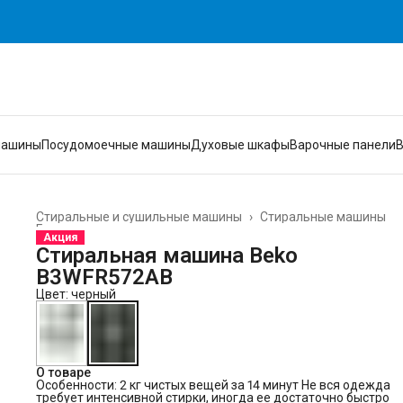
машины
Посудомоечные машины
Духовые шкафы
Варочные панели
Стиральные и сушильные машины
›
Стиральные машины
Главная
›
Акция
Стиральная машина Beko
B3WFR572AB
Цвет: черный
О товаре
Особенности:
2 кг чистых вещей за 14 минут Не вся одежда
требует интенсивной стирки, иногда ее достаточно быстро