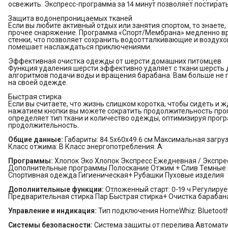
освежить. Экспресс-программа за 14 минут позволяет постирать 
Защита водонепроницаемых тканей
Если вы любите активный отдых или занятия спортом, то знаете
прочее снаряжение. Программа «Спорт/Мембрана» медленно вр
стенки, что позволяет сохранить водоотталкивающие и воздух
помешает наслаждаться приключениями.
Эффективная очистка одежды от шерсти домашних питомцев
Функция удаления шерсти эффективно удаляет с ткани шерсть
алгоритмов подачи воды и вращения барабана. Вам больше не 
на своей одежде.
Быстрая стирка
Если вы считаете, что жизнь слишком коротка, чтобы сидеть и ж
нажатием кнопки вы можете сократить продолжительность про
определяет тип ткани и количество одежды, оптимизируя прогр
продолжительность.
Общие данные:
Габариты: 84.5x60x49.6 см Максимальная загрузк
Класс отжима: B Класс энергопотребления: A
Программы:
Хлопок Эко Хлопок Экспресс Ежедневная / Экспресс
Дополнительные программы Полоскание Отжим + Слив Темные в
Спортивная одежда Гигиеническая+ Рубашки Пуховые изделия
Дополнительные функции:
Отложенный старт: 0-19 ч Регулиру
Предварительная стирка Пар Быстрая стирка+ Очистка бараба
Управление и индикация:
Тип подключения HomeWhiz: Bluetoot
Системы безопасности:
Система защиты от перелива Автомати