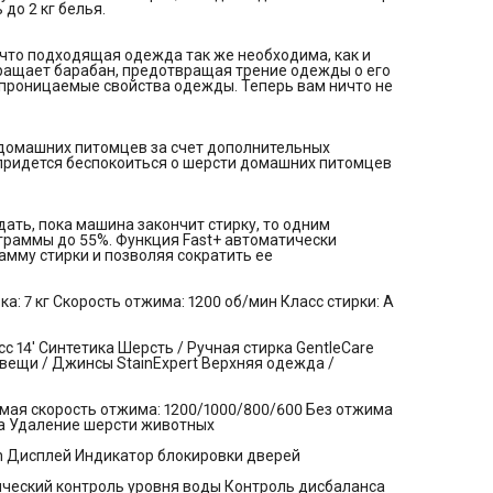
до 2 кг белья.
Предварительная стирка Пар Быстрая стирка+ Очистка бара
Удаление шерсти животных
Управление и индикация:
Тип подключения HomeWhiz: Bluet
, что подходящая одежда так же необходима, как и
Дисплей Индикатор блокировки дверей
ащает барабан, предотвращая трение одежды о его
Системы безопасности:
Система защиты от перелива
опроницаемые свойства одежды. Теперь вам ничто не
Автоматический контроль уровня воды Контроль дисбаланс
Блокировка от случайного нажатия
Дополнительная информация:
Угол открытия дверей: 160
градусов Объем барабана: 49 л Потребление воды за цикл: 5
 домашних питомцев за счет дополнительных
Потребление энергии за цикл: 1.3 кВт*ч Материал барабана:
придется беспокоиться о шерсти домашних питомцев
Нержавеющая сталь Инверторный мотор ProSmart Активац
моющего средства
дать, пока машина закончит стирку, то одним
граммы до 55%. Функция Fast+ автоматически
амму стирки и позволяя сократить ее
а: 7 кг Скорость отжима: 1200 об/мин Класс стирки: A
 14' Синтетика Шерсть / Ручная стирка GentleCare
ещи / Джинсы StainExpert Верхняя одежда /
емая скорость отжима: 1200/1000/800/600 Без отжима
на Удаление шерсти животных
h Дисплей Индикатор блокировки дверей
ческий контроль уровня воды Контроль дисбаланса