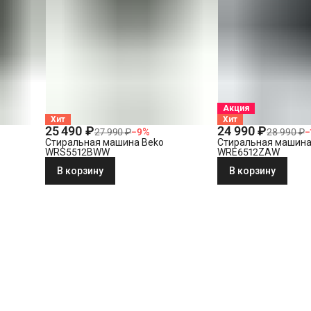
Акция
Хит
Хит
25 490 ₽
24 990 ₽
27 990 ₽
−
9
%
28 990 ₽
−
Стиральная машина Beko
Стиральная машина
WRS5512BWW
WRE6512ZAW
В корзину
В корзину