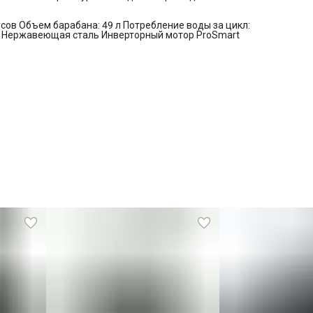
усов Объем барабана: 49 л Потребление воды за цикл:
на: Нержавеющая сталь Инверторный мотор ProSmart