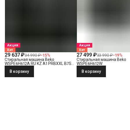
Акция
Акция
Хит
Хит
29 637 ₽
27 499 ₽
34 990 ₽
−
15
%
33 990 ₽
−
19
%
Стиральная машина Beko
Стиральная машина Beko
WSPE6H612A RU KZ A1 PRBXXL B7S
WSPE6H612W
E40
В корзину
В корзину