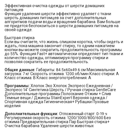
Эффективная очистка одежды от шерсти домашних
питомцев
Функция удаления шерсти эффективно удаляет с ткани
шерсть домашних питомцев за счет дополнительных
алгоритмов подачи воды и вращения барабана. Вам больше
не придется беспокоиться о шерсти домашних питомцев на
своей одежде.
Быстрая стирка
Если вы считаете, что жизнь слишком коротка, чтобы сидеть и
ждать, пока машина закончит стирку, то одним нажатием
кнопки вы можете сократить продолжительность программы
до 55%. Функция Fast+ автоматически определяет тип ткани и
количество одежды, оптимизируя программу стирки и
позволяя сократить ее продолжительность.
Общие данные:
Габариты: 84.5x60x49.6 см Максимальная
загрузка: 7 кг Скорость отжима: 1200 об/мин Класс стирки: A
Класс отжима: B Класс энергопотребления: A
Программы:
Хлопок Эко Хлопок Экспресс Ежедневная /
Экспресс 14' Синтетика Шерсть / Ручная стирка GentleCare
Дополнительные программы Полоскание Отжим + Слив
Темные вещи / Джинсы StainExpert Верхняя одежда /
Спортивная одежда Гигиеническая+ Рубашки Пуховые
изделия
Дополнительные функции:
Отложенный старт: 0-19 ч
Регулируемая скорость отжима: 1200/1000/800/600 Без
отжима Предварительная стирка Пар Быстрая стирка+
Очистка барабана Удаление шерсти животных