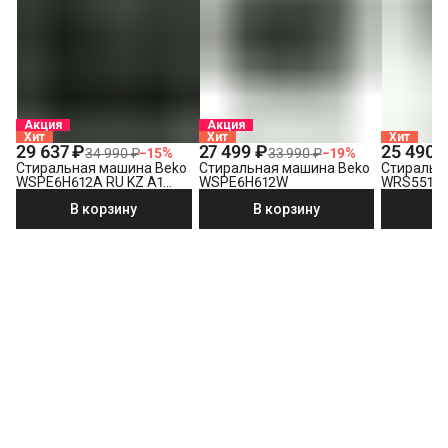
Акция
Акция
Хит
Хит
Хит
29 637 ₽
27 499 ₽
25 490 
34 990 ₽
−
15
%
33 990 ₽
−
19
%
Стиральная машина Beko
Стиральная машина Beko
Стиральн
WSPE6H612A RU KZ A1
WSPE6H612W
WRS5512
PRBXXL B7S E40
В корзину
В корзину
В