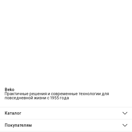
Beko
Практичные решения и современные технологии для
повседневной жизни с 1955 года
Каталог
Холодильники и морозильники
Стиральные и сушильные машины
Покупателям
Посудомоечные машины