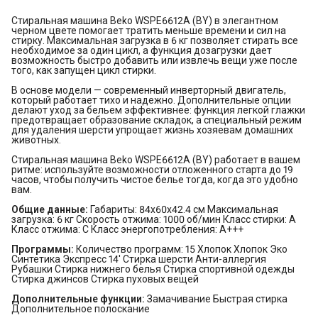
Стиральная машина Beko WSPE6612A (BY) в элегантном
черном цвете помогает тратить меньше времени и сил на
стирку. Максимальная загрузка в 6 кг позволяет стирать все
необходимое за один цикл, а функция дозагрузки дает
возможность быстро добавить или извлечь вещи уже после
того, как запущен цикл стирки.
В основе модели — современный инверторный двигатель,
который работает тихо и надежно. Дополнительные опции
делают уход за бельем эффективнее: функция легкой глажки
предотвращает образование складок, а специальный режим
для удаления шерсти упрощает жизнь хозяевам домашних
животных.
Стиральная машина Beko WSPE6612A (BY) работает в вашем
ритме: используйте возможности отложенного старта до 19
часов, чтобы получить чистое белье тогда, когда это удобно
вам.
Общие данные:
Габариты: 84x60x42.4 см Максимальная
загрузка: 6 кг Скорость отжима: 1000 об/мин Класс стирки: A
Класс отжима: C Класс энергопотребления: A+++
Программы:
Количество программ: 15 Хлопок Хлопок Эко
Синтетика Экспресс 14' Стирка шерсти Анти-аллергия
Рубашки Стирка нижнего белья Стирка спортивной одежды
Стирка джинсов Стирка пуховых вещей
Дополнительные функции:
Замачивание Быстрая стирка
Дополнительное полоскание