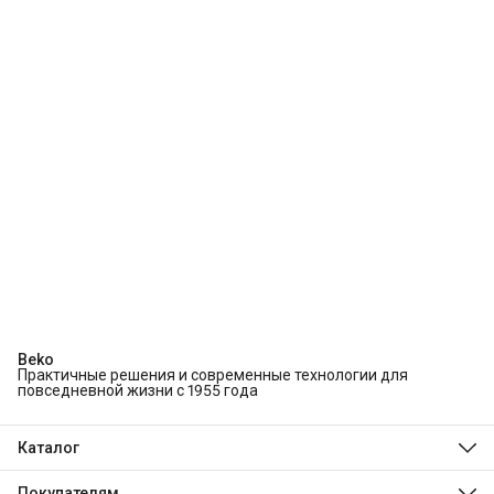
Beko
Практичные решения и современные технологии для
повседневной жизни с 1955 года
Каталог
Холодильники и морозильники
Стиральные и сушильные машины
Покупателям