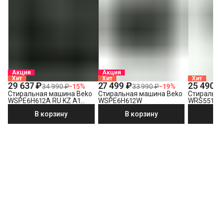
Акция
Акция
Хит
Хит
Хит
29 637 ₽
27 499 ₽
25 490 
34 990 ₽
−
15
%
33 990 ₽
−
19
%
Стиральная машина Beko
Стиральная машина Beko
Стиральн
WSPE6H612A RU KZ A1
WSPE6H612W
WRS5512
PRBXXL B7S E40
В корзину
В корзину
В