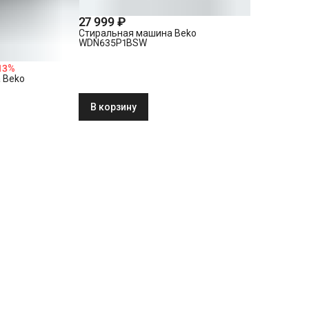
27 999 ₽
Стиральная машина Beko
WDN635P1BSW
13
%
 Beko
В корзину