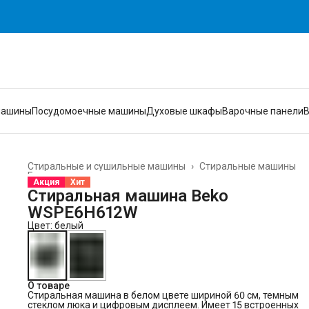
машины
Посудомоечные машины
Духовые шкафы
Варочные панели
Стиральные и сушильные машины
›
Стиральные машины
Главная
›
Акция
Хит
Стиральная машина Beko
WSPE6H612W
Цвет: белый
О товаре
Стиральная машина в белом цвете шириной 60 см, темным
стеклом люка и цифровым дисплеем. Имеет 15 встроенных