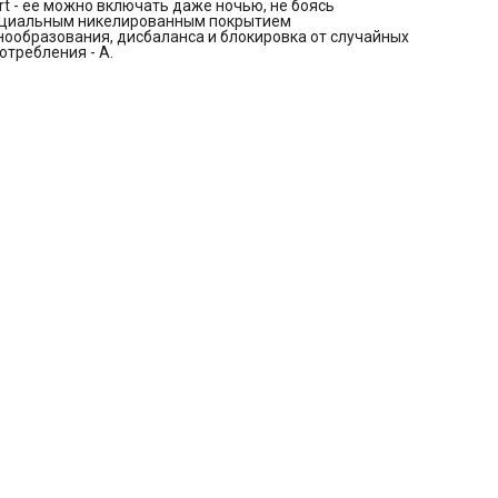
t - ее можно включать даже ночью, не боясь
Пуховые изделия с паром,
пециальным никелированным покрытием
Рубашки с паром
нообразования, дисбаланса и блокировка от случайных
Дополнительные функции:
требления - А.
Удаления шерсти
Fast+ (автоматически определяет тип ткани и количество
одежды)
Блокировка панели управления
Выбор скорости отжима
Выбор температуры стирки
Режим Турбо
Предварительная стирка
Очистка барабана
b>Управление и индикация:
Сенсорный дисплей
Отключение звуковых сигналов
Безопасность:
Блокировка от случайного нажатия
Дополнительная информация:
Инверторный мотор ProSmart
Технология SteamCure (отстирает даже пятна от травы, крас
сладостей на детской одежде)
Регулируемые ножки