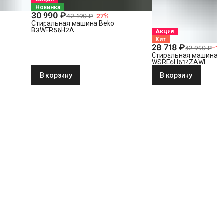
Новинка
30 990 ₽
42 490 ₽
−
27
%
Стиральная машина Beko
B3WFR56H2A
Акция
Хит
28 718 ₽
32 990 ₽
−
Стиральная машина
WSRE6H612ZAWI
В корзину
В корзину