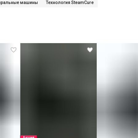
иральные машины
Технология SteamCure
Акция