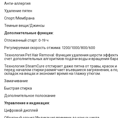
Анти-аллергия
Удаление пятен
Спорт/Мембрана
Темные вещи/Джинсы
Дополнительные функции:
Отложенный старт: 0-19 ч
Регулируемая скорость отжима: 1200/1000/800/600
Технология Pet Hair Removal: Функция удаления шерсти эффект
счет дополнительных алгоритмов подачи воды и вращения бара
Технология SteamCure отстирает даже пятна от травы, красок и
перед началом стирки размягчает въевшиеся загрязнения, а по
складок на вещах и экономит время на глажку утюгом.
Замачивание
Быстрая стирка
Дополнительное полоскание
Управление и индикация:
Цифровой дисплей
Обратный отсчет/Индикация времени до конца цикла