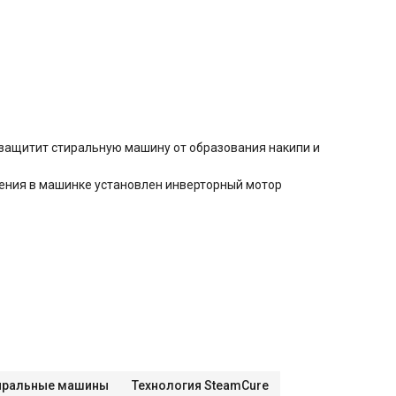
защитит стиральную машину от образования накипи и
ения в машинке установлен инверторный мотор
иральные машины
Технология SteamCure