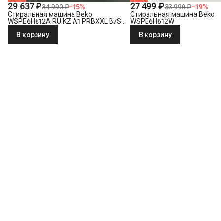
29 637 ₽
27 499 ₽
34 990 ₽
−
15
%
33 990 ₽
−
19
%
Стиральная машина Beko
Стиральная машина Beko
WSPE6H612A RU KZ A1 PRBXXL B7S
WSPE6H612W
E40
В корзину
В корзину