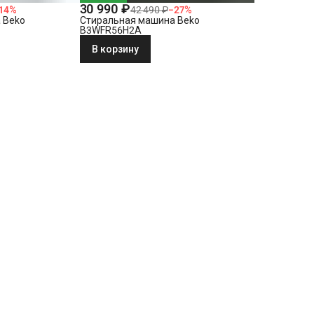
30 990 ₽
14
%
42 490 ₽
−
27
%
 Beko
Стиральная машина Beko
B3WFR56H2A
В корзину