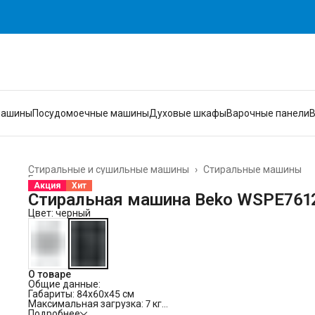
машины
Посудомоечные машины
Духовые шкафы
Варочные панели
Стиральные и сушильные машины
›
Стиральные машины
Главная
›
Акция
Хит
Стиральная машина Beko WSPE761
Цвет: черный
О товаре
Общие данные:
Габариты: 84x60x45 см
Максимальная загрузка: 7 кг
Скорость отжима: 1200 об/мин
Подробнее