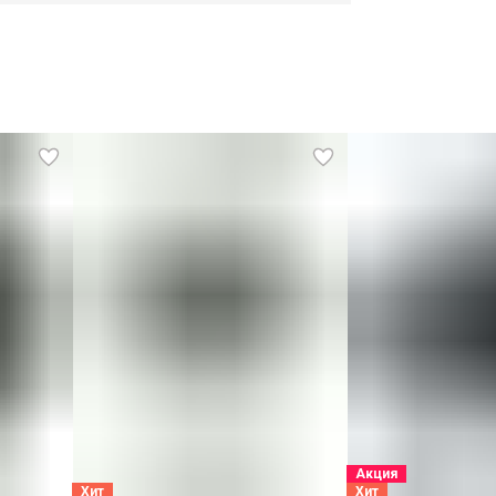
Акция
Хит
Хит