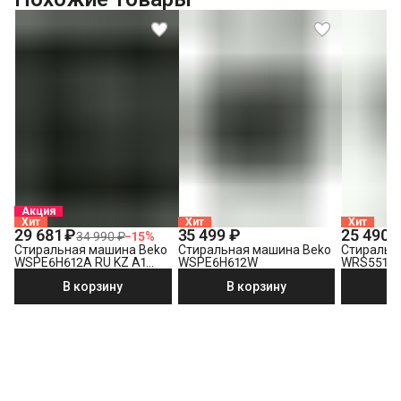
Акция
Хит
Хит
Хит
29 681 ₽
35 499 ₽
25 490 
34 990 ₽
−
15
%
Стиральная машина Beko
Стиральная машина Beko
Стиральн
WSPE6H612A RU KZ A1
WSPE6H612W
WRS5512
PRBXXL B7S E40
В корзину
В корзину
В