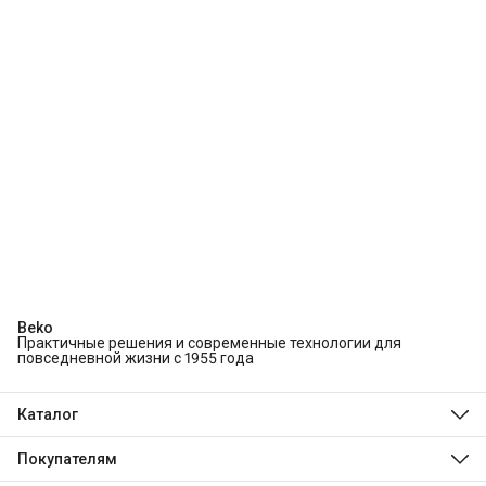
Beko
Практичные решения и современные технологии для
повседневной жизни с 1955 года
Каталог
Холодильники и морозильники
Стиральные и сушильные машины
Покупателям
Посудомоечные машины