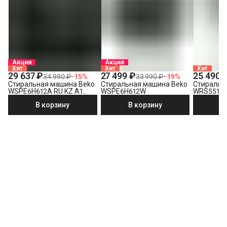
Акция
Акция
Хит
Хит
Хит
29 637 ₽
27 499 ₽
25 490 
34 990 ₽
−
15
%
33 990 ₽
−
19
%
Стиральная машина Beko
Стиральная машина Beko
Стиральн
WSPE6H612A RU KZ A1
WSPE6H612W
WRS5512
PRBXXL B7S E40
В корзину
В корзину
В