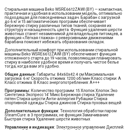
Стиральная машина Beko WSRE6612ZAWI (BY) — компактная,
практичная и удобная в использовании модель, оптимально
подходящая для повседневных задач. Барабан с загрузкой
до 6 кг и 15 автоматических программ обеспечивает
бережную стирку различных типов тканей, сохраняя их
структуру и насыщенность цвета. Функция удаления шерсти
животных станет незаменимой для владельцев питомцев, а
функция «Лёгкая глажка» с реверсивными движениями
барабана поможет избежать образования складок.
Дополнительный комфорт при использовании стиральной
машины Beko WSRE6612ZAWI (BY) обеспечивает функция
отложенного старта до 19 часов, позволяющая планировать
стирку в наиболее удобное время и получать чистое белье
тогда, когда вам это удобно.
Общие данные:
Габариты: 84x60x42.4 см Максимальная
загрузка: 6 кг Скорость отжима: 1200 об/мин Класс стирки: A
Класс отжима: B Класс энергопотребления: A+++
Программы:
Количество программ: 15 Хлопок Хлопок Эко
Синтетика Экспресс 14' Микс Бережная стирка Удаление
пятен Стирка шерсти Анти-аллергия Рубашки Стирка
спортивной одежды Стирка джинсов Стирка пуховых вещей
Дополнительные функции:
Технология обработки паром
SteamCure: в 3 программах, не функция Замачивание
Быстрая стирка Удаление шерсти животных
Управление и индикация:
Электронное управление Дисплей: