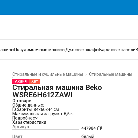
машины
Посудомоечные машины
Духовые шкафы
Варочные панели
Стиральные и сушильные машины
›
Стиральные машины
Главная
›
Акция
Хит
Стиральная машина Beko
WSRE6H612ZAWI
О товаре
Общие данные:
Габариты: 84x60x44 см
Максимальная загрузка: 6,5 кг
Скорость отжима: 1200 об/мин
Подробнее
Класс стирки: A
Характеристики
Класс отжима: B
Артикул
447984
Класс энергопотребления: A -10%
Программы:
15, среди которых
Цвет
белый