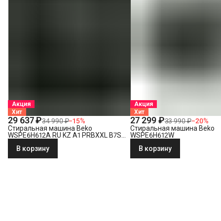
Акция
Акция
Хит
Хит
29 637 ₽
27 299 ₽
34 990 ₽
−
15
%
33 990 ₽
−
20
%
Стиральная машина Beko
Стиральная машина Beko
WSPE6H612A RU KZ A1 PRBXXL B7S
WSPE6H612W
E40
В корзину
В корзину