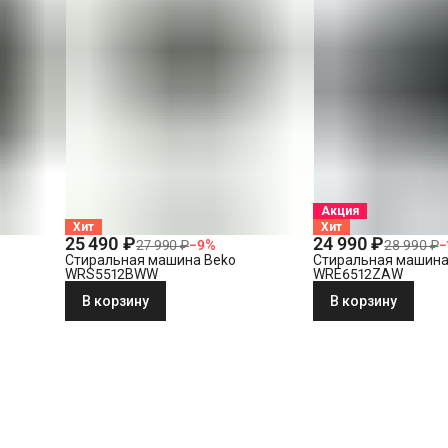
Акция
Хит
Хит
25 490 ₽
24 990 ₽
27 990 ₽
−
9
%
28 990 ₽
−
Стиральная машина Beko
Стиральная машина
WRS5512BWW
WRE6512ZAW
В корзину
В корзину