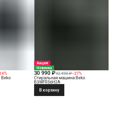
Акция
Новинка
30 990 ₽
14
%
42 490 ₽
−
27
%
 Beko
Стиральная машина Beko
B3WFR56H2A
В корзину