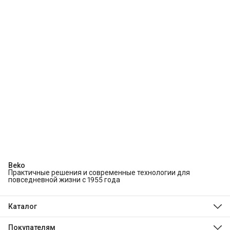
Beko
Практичные решения и современные технологии для
повседневной жизни с 1955 года
Каталог
Холодильники и морозильники
Стиральные и сушильные машины
Покупателям