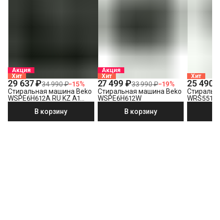
Акция
Акция
Хит
Хит
Хит
29 637 ₽
27 499 ₽
25 490 
34 990 ₽
−
15
%
33 990 ₽
−
19
%
Стиральная машина Beko
Стиральная машина Beko
Стиральн
WSPE6H612A RU KZ A1
WSPE6H612W
WRS5512
PRBXXL B7S E40
В корзину
В корзину
В