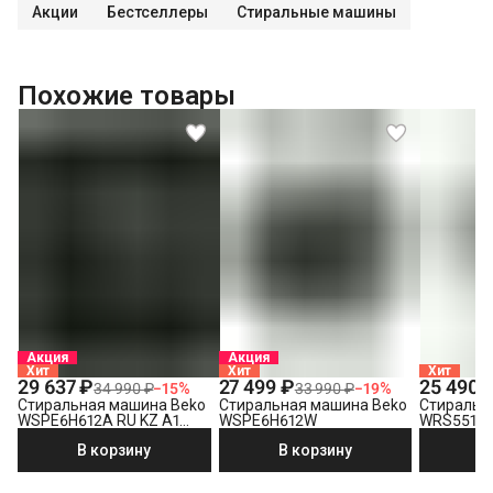
Акции
Бестселлеры
Стиральные машины
Похожие товары
Акция
Акция
Хит
Хит
Хит
29 637 ₽
27 499 ₽
25 490 
34 990 ₽
−
15
%
33 990 ₽
−
19
%
Стиральная машина Beko
Стиральная машина Beko
Стиральн
WSPE6H612A RU KZ A1
WSPE6H612W
WRS5512
PRBXXL B7S E40
В корзину
В корзину
В