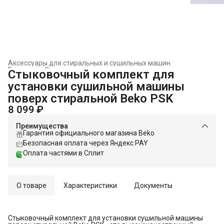
Аксессуары для стиральных и сушильных машин
Главная
›
Стиральные и сушильные машины
›
Стыковочный комплект для
установки сушильной машины
поверх стиральной Beko PSK
8 099 ₽
Преимущества
Гарантия официального магазина Beko
Безопасная оплата через Яндекс PAY
Оплата частями в Сплит
О товаре
Характеристики
Документы
Стыковочный комплект для установки сушильной машины