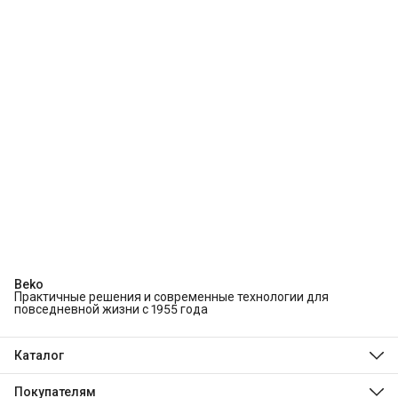
Beko
Практичные решения и современные технологии для
повседневной жизни с 1955 года
Каталог
Холодильники и морозильники
Стиральные и сушильные машины
Покупателям