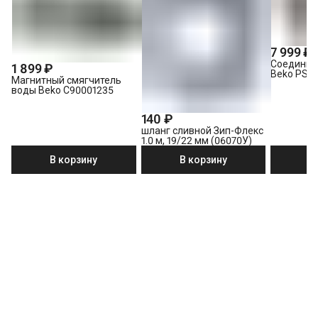
7 999 ₽
Соединит
1 899 ₽
Beko PSK
Магнитный смягчитель
воды Beko C90001235
140 ₽
шланг сливной Зип-Флекс
1.0 м, 19/22 мм (06070У)
В корзину
В корзину
В