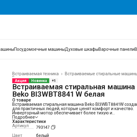
машины
Посудомоечные машины
Духовые шкафы
Варочные панели
Встраиваемая техника
›
Встраиваемые стиральные машин
Главная
›
Акция
Новинка
+1
Встраиваемая стиральная машина
Beko BI3WBT8841 W белая
О товаре
Встраиваемая стиральная машина Beko BI3WBT8841W созда
для практичных людей, которые ценят комфорт и качество.
Инверторный мотор обеспечивает более тихую и
энергоэффективную работу, а также продлевает срок служ
Подробнее
устройства. 15 автоматических программ и большое количес
Характеристики
функций позволят подобрать оптимальные параметры для
Артикул
793147
любой задачи.
В стиральной машине Beko BI3WBT8841W предусмотрена за
Цвет
белый