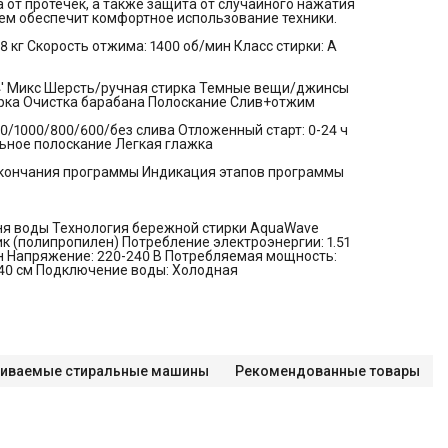
от протечек, а также защита от случайного нажатия
еем обеспечит комфортное использование техники.
 кг Скорость отжима: 1400 об/мин Класс стирки: A
4' Микс Шерсть/ручная стирка Темные вещи/джинсы
рка Очистка барабана Полоскание Слив+отжим
0/1000/800/600/без слива Отложенный старт: 0-24 ч
ьное полоскание Легкая глажка
окончания программы Индикация этапов программы
ня воды Технология бережной стирки AquaWave
 (полипропилен) Потребление электроэнергии: 1.51
ин Напряжение: 220-240 В Потребляемая мощность:
: 140 см Подключение воды: Холодная
аиваемые стиральные машины
Рекомендованные товары