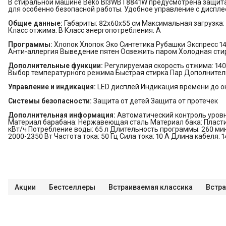
В стиральной машине Beko BI3WBT8841W предусмотрена защита 
для особенно безопасной работы. Удобное управление с диспл
Общие данные:
Габариты: 82x60x55 см Максимальная загрузка: 8
Класс отжима: В Класс энергопотребления: А
Программы:
Хлопок Хлопок Эко Синтетика Рубашки Экспресс 1
Анти-аллергия Выведение пятен Освежить паром Холодная сти
Дополнительные функции:
Регулируемая скорость отжима: 140
Выбор температурного режима Быстрая стирка Пар Дополнител
Управление и индикация:
LED дисплей Индикация времени до 
Системы безопасности:
Защита от детей Защита от протечек
Дополнительная информация:
Автоматический контроль уров
Материал барабана: Нержавеющая сталь Материал бака: Пластик
кВт/ч Потребление воды: 65 л Длительность программы: 260 м
2000-2350 Вт Частота тока: 50 Гц Сила тока: 10 А Длина кабеля
Акции
Бестселлеры
Встраиваемая классика
Встр