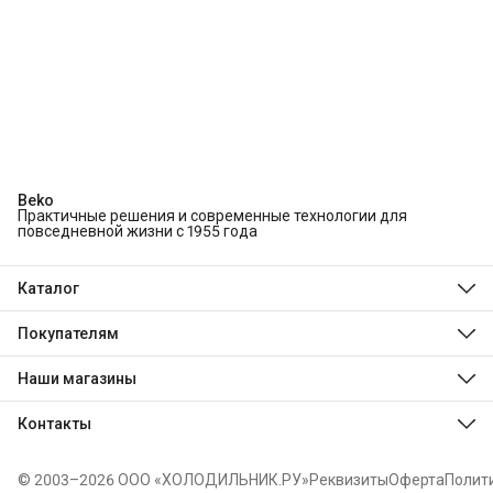
Beko
Практичные решения и современные технологии для
повседневной жизни с 1955 года
Каталог
Холодильники и морозильники
Стиральные и сушильные машины
Покупателям
Посудомоечные машины
О компании
Духовые шкафы
Технологии Beko
Наши магазины
Варочные панели
Магазины
Hotpoint
Доставка
Indesit
Контакты
Оплата
Stinol
Обмен, возврат и ремонт
Телефон
8 (495) 189-03-24
© 2003–2026 ООО «ХОЛОДИЛЬНИК.РУ»
Реквизиты
Оферта
Полит
Режим работы