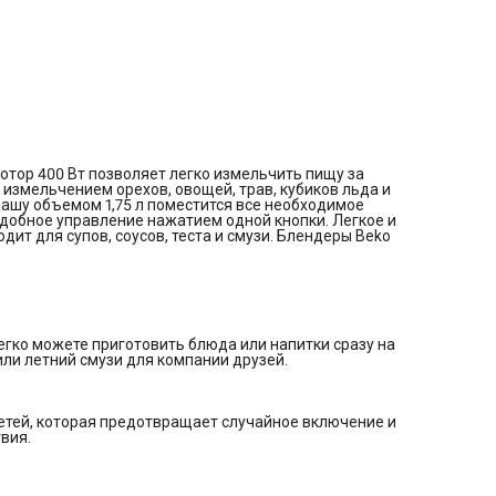
тор 400 Вт позволяет легко измельчить пищу за
 измельчением орехов, овощей, трав, кубиков льда и
 чашу объемом 1,75 л поместится все необходимое
Удобное управление нажатием одной кнопки. Легкое и
дит для супов, соусов, теста и смузи. Блендеры Beko
егко можете приготовить блюда или напитки сразу на
или летний смузи для компании друзей.
етей, которая предотвращает случайное включение и
вия.