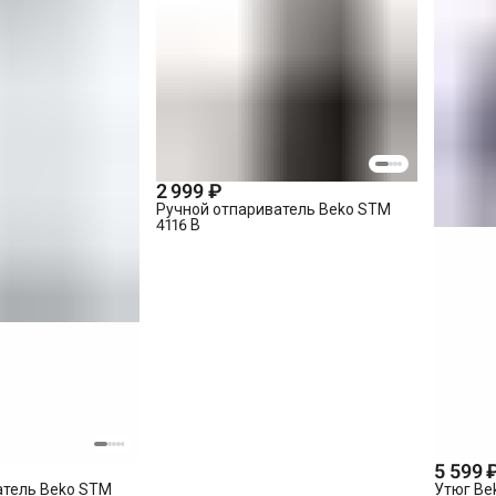
2 999 ₽
Ручной отпариватель Beko STM
4116 B
5 599 
атель Beko STM
Утюг Be