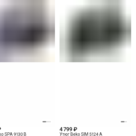
₽
4 799 ₽
ko SPA 9130 B
Утюг Beko SIM 5124 A