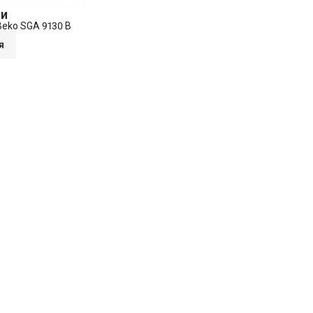
ии
eko SGA 9130 B
я