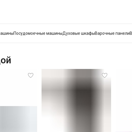
машины
Посудомоечные машины
Духовые шкафы
Варочные панели
дой