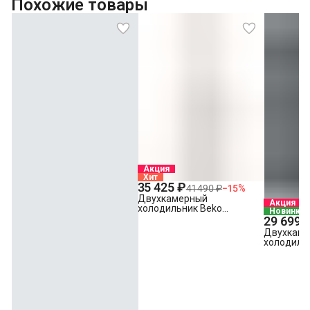
Похожие товары
Акция
Хит
35 425 ₽
41 490 ₽
−
15
%
Двухкамерный
Акция
холодильник Beko
Новинка
B1RCSK332W белый
29 699 
Двухкам
холодиль
B1RDSK24