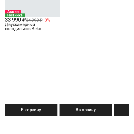
Акция
Новинка
33 990 ₽
34 990 ₽
−
3
%
Двухкамерный
холодильник Beko
B1RDSK280W
В корзину
В корзину
В