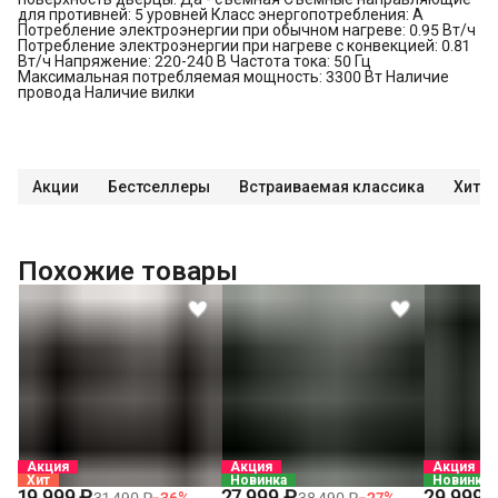
для противней: 5 уровней Класс энергопотребления: A
Потребление электроэнергии при обычном нагреве: 0.95 Вт/ч
Потребление электроэнергии при нагреве с конвекцией: 0.81
Вт/ч Напряжение: 220-240 В Частота тока: 50 Гц
Максимальная потребляемая мощность: 3300 Вт Наличие
провода Наличие вилки
Акции
Бестселлеры
Встраиваемая классика
Хиты
Похожие товары
Акция
Акция
Акция
Хит
Новинка
Новинка
19 999 ₽
27 999 ₽
29 999 