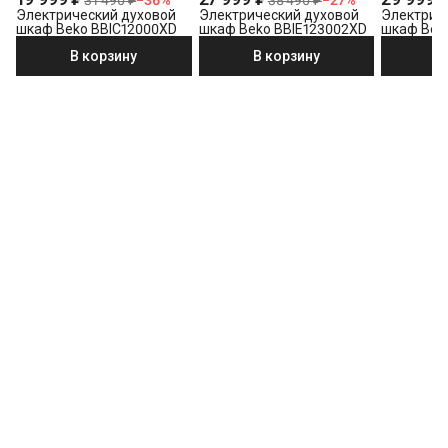
31 490 ₽
−
36
%
38 490 ₽
−
27
%
Электрический духовой
Электрический духовой
Электрич
шкаф Beko BBIC12000XD
шкаф Beko BBIE123002XD
шкаф Bek
В корзину
В корзину
В