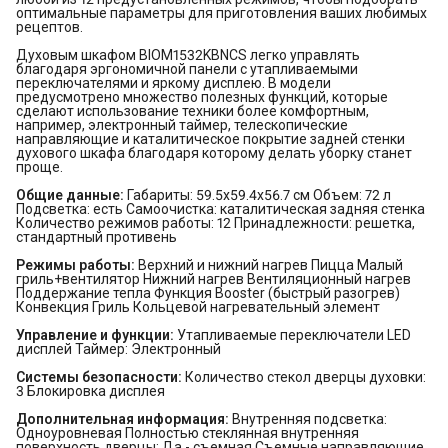
оптимальные параметры для приготовления ваших любимых
рецептов.
Духовым шкафом BIOM1532KBNCS легко управлять
благодаря эргономичной панели с утапливаемыми
переключателями и яркому дисплею. В модели
предусмотрено множество полезных функций, которые
сделают использование техники более комфортным,
например, электронный таймер, телескопические
направляющие и каталитическое покрытие задней стенки
духового шкафа благодаря которому делать уборку станет
проще.
Общие данные:
Габариты: 59.5х59.4х56.7 см Объем: 72 л
Подсветка: есть Самоочистка: каталитическая задняя стенка
Количество режимов работы: 12 Принадлежности: решетка,
стандартный противень
Режимы работы:
Верхний и нижний нагрев Пицца Малый
гриль+вентилятор Нижний нагрев Вентиляционный нагрев
Поддержание тепла Функция Booster (быстрый разогрев)
Конвекция Гриль Кольцевой нагревательный элемент
Управление и функции:
Утапливаемые переключатели LED
дисплей Таймер: Электронный
Системы безопасности:
Количество стекол дверцы духовки:
3 Блокировка дисплея
Дополнительная информация:
Внутренняя подсветка:
Одноуровневая Полностью стеклянная внутренняя
поверхность дверцы: Да - съемная Съемные направляющие